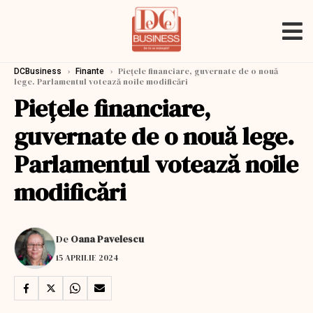
›
›
Piețele financiare, guvernate de o nouă
DCBusiness
Finante
lege. Parlamentul votează noile modificări
Piețele financiare,
guvernate de o nouă lege.
Parlamentul votează noile
modificări
De
Oana Pavelescu
15 APRILIE 2024