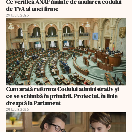
Ce verifică ANAF înainte de anularea codului
de TVA al unei firme
29 IULIE 2026
Cum arată reforma Codului administrativ și
ce se schimbă în primării. Proiectul, în linie
dreaptă la Parlament
29 IULIE 2026