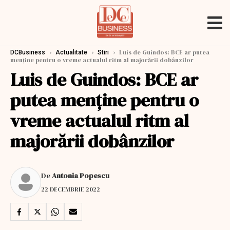
›
›
›
Luis de Guindos: BCE ar putea
DCBusiness
Actualitate
Stiri
menţine pentru o vreme actualul ritm al majorării dobânzilor
Luis de Guindos: BCE ar
putea menţine pentru o
vreme actualul ritm al
majorării dobânzilor
De
Antonia Popescu
22 DECEMBRIE 2022