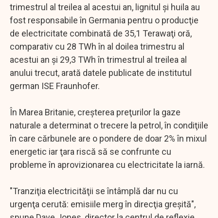
trimestrul al treilea al acestui an, lignitul şi huila au
fost responsabile în Germania pentru o producţie
de electricitate combinată de 35,1 Terawaţi oră,
comparativ cu 28 TWh în al doilea trimestru al
acestui an şi 29,3 TWh în trimestrul al treilea al
anului trecut, arată datele publicate de institutul
german ISE Fraunhofer.
În Marea Britanie, creşterea preţurilor la gaze
naturale a determinat o trecere la petrol, în condiţiile
în care cărbunele are o pondere de doar 2% în mixul
energetic iar ţara riscă să se confrunte cu
probleme în aprovizionarea cu electricitate la iarnă.
"Tranziţia electricităţii se întâmplă dar nu cu
urgenţa cerută: emisiile merg în direcţia greşită",
spune Dave Jones, director la centrul de reflexie