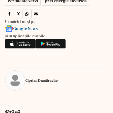
certificate verzi
pret energie electrica
Urmăriți-ne și pe
Google News
și în aplicațiile mobile
Ciprian Dumitrache
Stiri