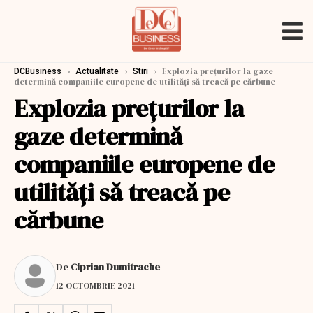
›
›
›
Explozia prețurilor la gaze
DCBusiness
Actualitate
Stiri
determină companiile europene de utilităţi să treacă pe cărbune
Explozia prețurilor la
gaze determină
companiile europene de
utilităţi să treacă pe
cărbune
De
Ciprian Dumitrache
12 OCTOMBRIE 2021