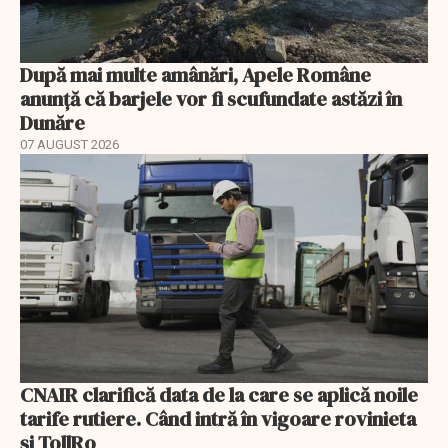
După mai multe amânări, Apele Române
anunță că barjele vor fi scufundate astăzi în
Dunăre
07 AUGUST 2026
CNAIR clarifică data de la care se aplică noile
tarife rutiere. Când intră în vigoare rovinieta
și TollRo