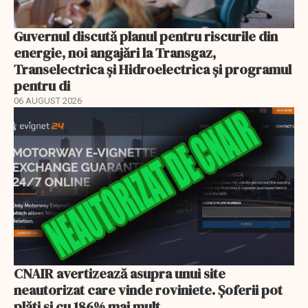
Guvernul discută planul pentru riscurile din
energie, noi angajări la Transgaz,
Transelectrica și Hidroelectrica și programul
pentru di
06 AUGUST 2026
CNAIR avertizează asupra unui site
neautorizat care vinde roviniete. Șoferii pot
plăti și cu 186% mai mult