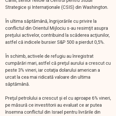
Cahill, senior fellow la Centrul pentru Studii
Strategice şi Internaţionale (CSIS) din Washington.
În ultima săptămână, îngrijorările cu privire la
conflictul din Orientul Mijlociu s-au resimţit asupra
preţului activelor, contribuind la scăderea acţiunilor,
astfel că indicele bursier S&P 500 a pierdut 0,5%.
În schimb, activele de refugiu au înregistrat
cumpărări mari, astfel că preţul aurului a crescut cu
peste 3% vineri, iar cotaţia dolarului american a
urcat la cea mai ridicată valoare din ultima
săptămână.
Preţul petrolului a crescut şi el cu aproape 6% vineri,
pe măsură ce investitorii au evaluat ce ar putea
însemna conflictul din Israel pentru livrările din