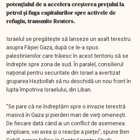
potenţialul de a accelera creşterea preţului la
petrol şi fuga capitalurilor spre activele de
refugiu, transmite Reuters.
Israelul se pregăteşte să lanseze un asalt terestru
asupra Fâşiei Gaza, după ce le-a spus
palestinienilor care trăiesc în acest teritoriu să se
îndrepte spre zona de sud. În paralel, consilierul
naţional pentru securitate din Israel a avertizat
gruparea Hezbollah să nu deschidă un nou front în
lupta împotriva Israelului, din Liban.
"Se pare că ne îndreptăm spre o invazie terestră
masivă în Gaza şi pierderi mari de vieţi omeneşti.
De fiecare dată când ai un conflict de asemenea
amploare, vei avea şi o reacţie a pieţei", spune Ben