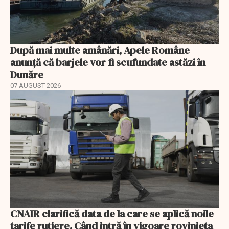
După mai multe amânări, Apele Române
anunță că barjele vor fi scufundate astăzi în
Dunăre
07 AUGUST 2026
CNAIR clarifică data de la care se aplică noile
tarife rutiere. Când intră în vigoare rovinieta