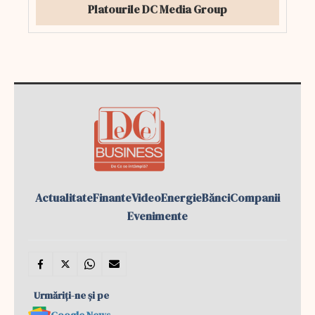
Platourile DC Media Group
Actualitate
Finante
Video
Energie
Bănci
Companii
Evenimente
Urmăriți-ne și pe