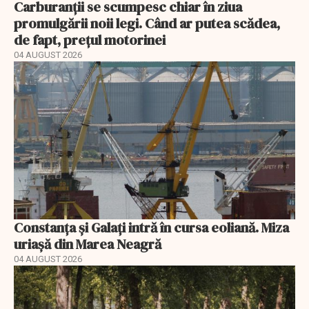
Carburanții se scumpesc chiar în ziua
promulgării noii legi. Când ar putea scădea,
de fapt, prețul motorinei
04 AUGUST 2026
Constanța și Galați intră în cursa eoliană. Miza
uriașă din Marea Neagră
04 AUGUST 2026