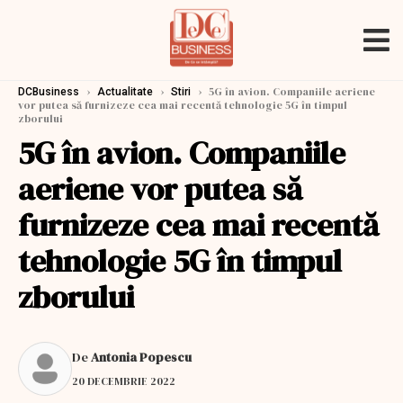
›
›
›
5G în avion. Companiile aeriene
DCBusiness
Actualitate
Stiri
vor putea să furnizeze cea mai recentă tehnologie 5G în timpul
zborului
5G în avion. Companiile
aeriene vor putea să
furnizeze cea mai recentă
tehnologie 5G în timpul
zborului
De
Antonia Popescu
20 DECEMBRIE 2022