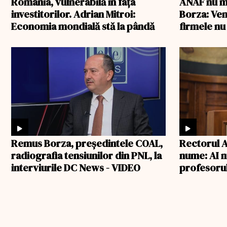
România, vulnerabilă în fața
ANAF nu m
investitorilor. Adrian Mitroi:
Borza: Veni
Economia mondială stă la pândă
firmele nu
Remus Borza, președintele COAL,
Rectorul A
radiografia tensiunilor din PNL, la
nume: AI n
interviurile DC News - VIDEO
profesoru