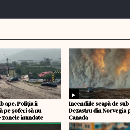
b ape. Poliția îi
Incendiile scapă de sub
ă pe șoferi să nu
Dezastru din Norvegia p
 zonele inundate
Canada