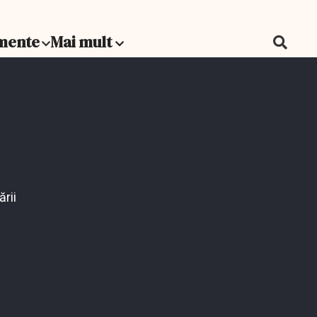
mente
Mai mult
Ilie Bolojan, despre inflaţia
record: Aceste date nu sunt
o surpriză
Euro la 7 lei? Andrei
Caramitru explică scenariul
rii
în care pică guvernul
Declaraţii la finalul şedinţei
de Guvern din 12 martie