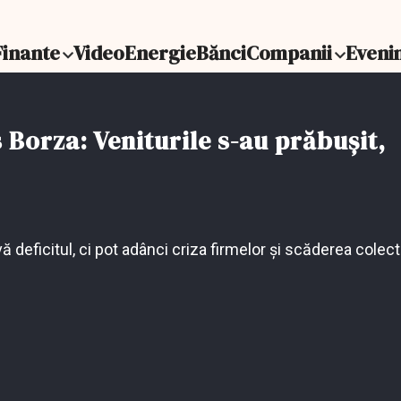
Finante
Video
Energie
Bănci
Companii
Eveni
Borza: Veniturile s-au prăbușit,
eficitul, ci pot adânci criza firmelor și scăderea colectă