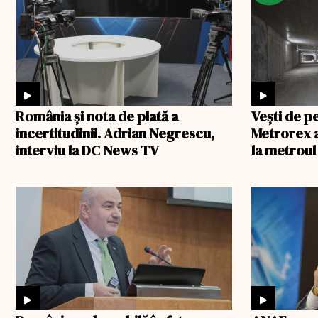
România şi nota de plată a
Veşti de p
incertitudinii. Adrian Negrescu,
Metrorex a
interviu la DC News TV
la metroul