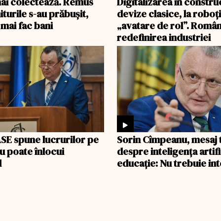
ai colectează. Remus
Digitalizarea în construc
turile s-au prăbușit,
devize clasice, la roboți,
 mai fac bani
„avatare de rol”. Român
redefinirea industriei
SE spune lucrurilor pe
Sorin Cîmpeanu, mesaj 
u poate înlocui
despre inteligența artifi
l
educație: Nu trebuie int