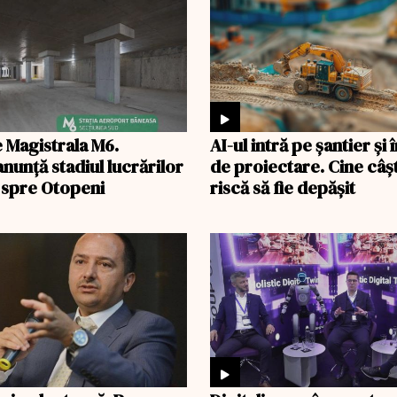
e Magistrala M6.
AI-ul intră pe șantier și 
nunță stadiul lucrărilor
de proiectare. Cine câșt
 spre Otopeni
riscă să fie depășit