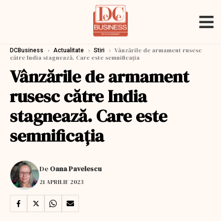
›
›
›
Vânzările de armament rusesc
DCBusiness
Actualitate
Stiri
către India stagnează. Care este semnificația
Vânzările de armament
rusesc către India
stagnează. Care este
semnificația
De
Oana Pavelescu
21 APRILIE 2023