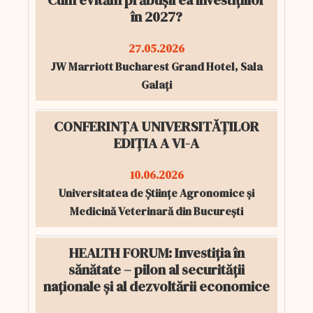
Cum evităm prăbușirea investițiilor
în 2027?
27.05.2026
JW Marriott Bucharest Grand Hotel, Sala
Galați
CONFERINȚA UNIVERSITĂȚILOR
EDIȚIA A VI-A
10.06.2026
Universitatea de Științe Agronomice și
Medicină Veterinară din București
HEALTH FORUM: Investiția în
sănătate – pilon al securității
naționale și al dezvoltării economice