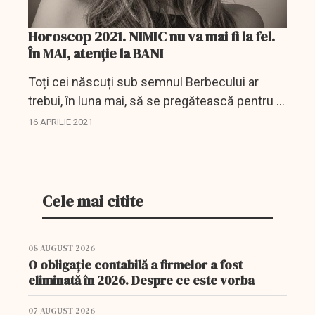
Horoscop 2021. NIMIC nu va mai fi la fel.
În MAI, atenție la BANI
Toți cei născuți sub semnul Berbecului ar
trebui, în luna mai, să se pregătească pentru o
schimbare totală a perspectivelor lor de viață.
16 APRILIE 2021
Reprezentanții acestui semn zodical care, în...
Cele mai citite
08 AUGUST 2026
O obligație contabilă a firmelor a fost
eliminată în 2026. Despre ce este vorba
07 AUGUST 2026