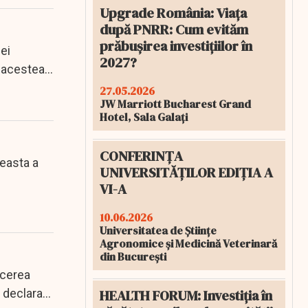
Upgrade România: Viața
după PNRR: Cum evităm
prăbușirea investițiilor în
ei
2027?
r acestea,
27.05.2026
JW Marriott Bucharest Grand
Hotel, Sala Galați
CONFERINȚA
ceasta a
UNIVERSITĂȚILOR EDIȚIA A
VI-A
10.06.2026
Universitatea de Științe
Agronomice și Medicină Veterinară
din București
ucerea
 declarat,
HEALTH FORUM: Investiția în