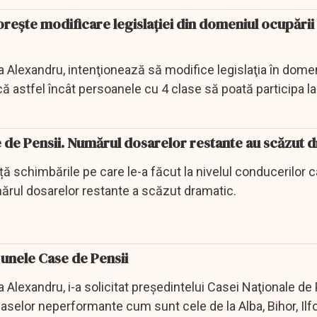
rește modificare legislației din domeniul ocupării 
ta Alexandru, intenţionează să modifice legislaţia în dome
ă astfel încât persoanele cu 4 clase să poată participa l
 de Pensii. Numărul dosarelor restante au scăzut 
ă schimbările pe care le-a făcut la nivelul conducerilor 
mărul dosarelor restante a scăzut dramatic.
unele Case de Pensii
a Alexandru, i-a solicitat preşedintelui Casei Naţionale de
selor neperformante cum sunt cele de la Alba, Bihor, Ilfo