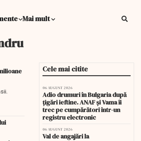
mente
Mai mult
andru
Cele mai citite
milioane
06 AUGUST 2026
sii.
Adio drumuri în Bulgaria după
țigări ieftine. ANAF și Vama îi
trec pe cumpărători într-un
registru electronic
lui
06 AUGUST 2026
Val de angajări la