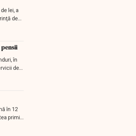
e lei, a
inţă de...
 pensii
duri, în
rvicii de
ână în 12
ea primi...