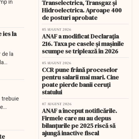
imp în
Transelectrica, Transgaz și
Hidroelectrica. Aproape 400
de posturi aprobate
05 AUGUST 2026
ies la
ANAF a modificat Declarația
216. Taxa pe casele și mașinile
scumpe se triplează în 2026
 de la
la
05 AUGUST 2026
CCR pune frână proceselor
pentru salarii mai mari. Cine
poate pierde banii ceruți
statului
 trebuie
07 AUGUST 2026
le
ANAF a început notificările.
Firmele care nu au depus
bilanțurile pe 2025 riscă să
ajungă inactive fiscal
te