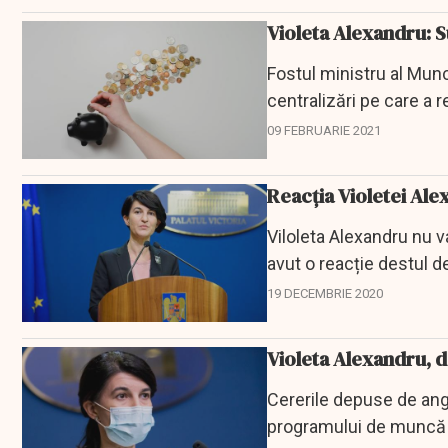
Violeta Alexandru: 
Fostul ministru al Munc
centralizări pe care a r
cu câteva...
09 FEBRUARIE 2021
Reacția Violetei Alex
Viloleta Alexandru nu v
avut o reacție destul d
19 DECEMBRIE 2020
Violeta Alexandru, d
Cererile depuse de ang
programului de muncă al