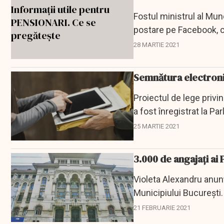
Fostul ministrul al Munc
postare pe Facebook, c
pensie, acea...
28 MARTIE 2021
Semnătura electronic
Proiectul de lege privin
a fost înregistrat la Pa
25 MARTIE 2021
3.000 de angajați ai 
Violeta Alexandru anun
Municipiului București
21 FEBRUARIE 2021