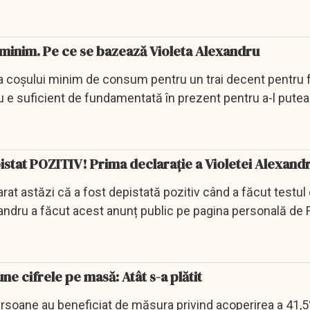
 minim. Pe ce se bazează Violeta Alexandru
a coşului minim de consum pentru un trai decent pentru f
 e suficient de fundamentată în prezent pentru a-l putea
tr-o...
pistat POZITIV! Prima declarație a Violetei Alexand
arat astăzi că a fost depistată pozitiv când a făcut testul
andru a făcut acest anunț public pe pagina personală de
e cifrele pe masă: Atât s-a plătit
soane au beneficiat de măsura privind acoperirea a 41,5