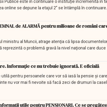
i Publice este în continuare o instituție încremenită în t
rea online se depune la etajul 2” se întâmplă în continuare.
SEMNAL de ALARMĂ pentru milioane de români care 
ul ministru al Muncii, atrage atenţia că lipsa documentelor
 reprezintă o problemă gravă la nivel naţional care duce 
e. Informație ce nu trebuie ignorată. E oficială
utilă pentru persoanele care vor să iasă la pensie și care
inte nu vor mai fi nevoite să facă zeci de drumuri la case
Informații utile pentru PENSIONARI. Ce se pregăteș