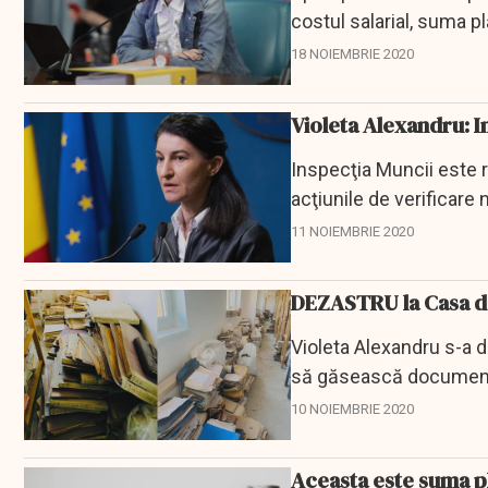
costul salarial, suma pl
miercuri, într-o...
18 NOIEMBRIE 2020
Violeta Alexandru: I
Inspecţia Muncii este r
acţiunile de verificare 
Muncii şi...
11 NOIEMBRIE 2020
DEZASTRU la Casa de 
Violeta Alexandru s-a d
să găsească documente
10 NOIEMBRIE 2020
Aceasta este suma p