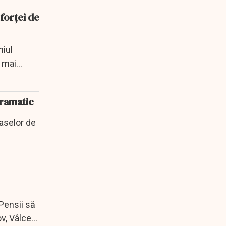
forţei de
niul
a mai
dramatic
caselor de
 Pensii să
v, Vâlcea,