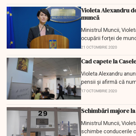
Violeta Alexandru do
muncă
Ministrul Muncii, Viole
ocupării forţei de munc
multe categorii...
21 OCTOMBRIE 2020
Cad capete la Casele
Violeta Alexandru anunț
pensii și afirmă că nu
17 OCTOMBRIE 2020
Schimbări majore la 
Ministrul Muncii, Violet
schimbe conducerile ca