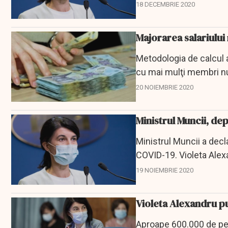
vineri, ministrul...
18 DECEMBRIE 2020
Majorarea salariului
Metodologia de calcul 
cu mai mulţi membri nu
introduce ca indicator în
20 NOIEMBRIE 2020
Ministrul Muncii, de
Ministrul Muncii a decl
COVID-19. Violeta Alex
19 NOIEMBRIE 2020
Violeta Alexandru pun
Aproape 600.000 de per