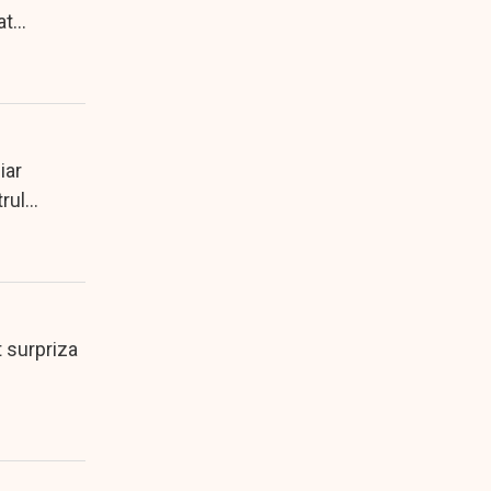
at
iar
trul
t surpriza