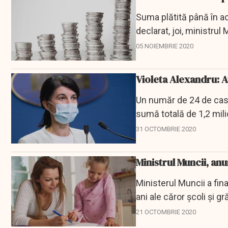
Suma plătită până în a
declarat, joi, ministrul 
05 NOIEMBRIE 2020
Violeta Alexandru: A
Un număr de 24 de case 
sumă totală de 1,2 milio
arhivare,...
31 OCTOMBRIE 2020
Ministrul Muncii, a
Ministerul Muncii a fina
ani ale căror şcoli şi g
21 OCTOMBRIE 2020