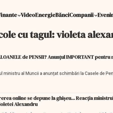
Finante
Video
Energie
Bănci
Companii
Eveni
cole cu tagul: violeta alex
TALOANELE de PENSII? Anunțul IMPORTANT pentru 
ul ministru al Muncii a anunțat schimbări la Casele de Pen
rerea online se depune la ghișeu... Reacția ministru
ioletei Alexandru