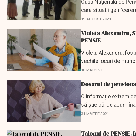
Casa Națională de Pensi
care situații gen ”cere
19 AUGUST 2021
Violeta Alexandru, 
PENSIE
Violeta Alexandru, fost
vechile locuri de muncă
scăderea vechimii...
18 MAI 2021
Dosarul de pensionar
O informație extrem de 
să știe că, de acum îna
teritoriale de...
31 MARTIE 2021
Talonul de PENSIE. 