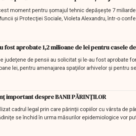
cest moment pentru şomajul tehnic depăşeşte 7 miliarde d
Muncii şi Protecţiei Sociale, Violeta Alexandru, într-o confer
u fost aprobate 1,2 milioane de lei pentru casele de
judeţene de pensii au solicitat şi le-au fost aprobate fon
ane lei, pentru amenajarea spaţiilor arhivelor şi pentru se
nunț important despre BANII PĂRINȚILOR
lizat cadrul legal prin care părinţii copiilor cu vârsta de p
rădiniţe se închid în urma măsurilor epidemiologice vor put