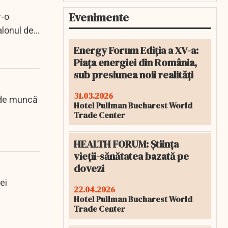
Evenimente
r-o
alonul de
Energy Forum Ediția a XV-a:
Piața energiei din România,
sub presiunea noii realități
31.03.2026
e de muncă
Hotel Pullman Bucharest World
Trade Center
HEALTH FORUM: Știința
vieții-sănătatea bazată pe
dovezi
ei
22.04.2026
Hotel Pullman Bucharest World
Trade Center