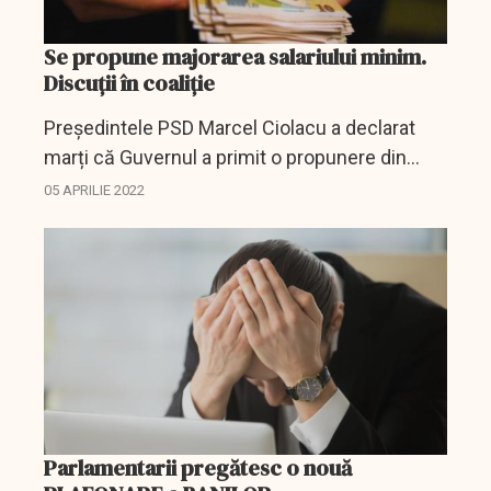
Se propune majorarea salariului minim.
Discuţii în coaliţie
Președintele PSD Marcel Ciolacu a declarat
marți că Guvernul a primit o propunere din
partea IMM-urilor pentru majorarea salariului
05 APRILIE 2022
minim cu 200 de lei. Acesta a precizat că
majorarea ar putea...
Parlamentarii pregătesc o nouă