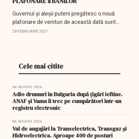
PLAFONARE a BANILOR
Guvernul și aleșii puterii pregătesc o nouă
plafonare de venituri de această dată sunt
vizați membrii Consiliilor de Administrație și
28 FEBRUARIE 2021
cei care fac parte din adunările generale a...
Cele mai citite
06 AUGUST 2026
Adio drumuri în Bulgaria după țigări ieftine.
ANAF și Vama îi trec pe cumpărători într-un
registru electronic
06 AUGUST 2026
Val de angajări la Transelectrica, Transgaz și
Hidroelectrica. Aproape 400 de posturi