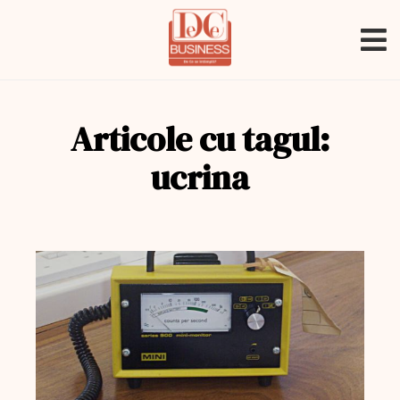
Articole cu tagul:
ucrina