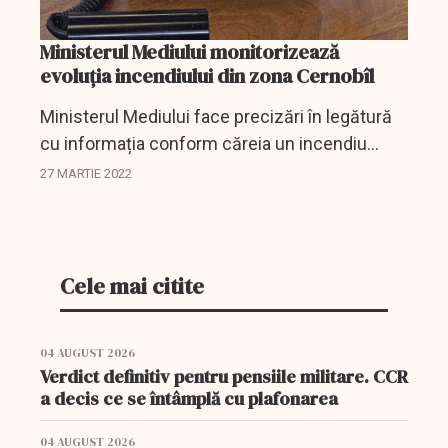
Ministerul Mediului monitorizează
evoluția incendiului din zona Cernobîl
Ministerul Mediului face precizări în legătură
cu informația conform căreia un incendiu
masiv de pădure are loc în zona de excluziune
27 MARTIE 2022
a fostei centrale nucleare de la Cernobîl.
Cele mai citite
04 AUGUST 2026
Verdict definitiv pentru pensiile militare. CCR
a decis ce se întâmplă cu plafonarea
04 AUGUST 2026