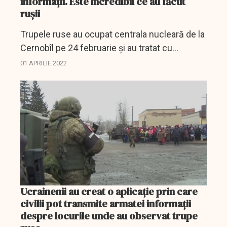
informații. Este incredibil ce au făcut
rușii
Trupele ruse au ocupat centrala nucleară de la
Cernobîl pe 24 februarie și au tratat cu
brutalitate personalul ucrainean.
01 APRILIE 2022
Ucrainenii au creat o aplicație prin care
civilii pot transmite armatei informații
despre locurile unde au observat trupe