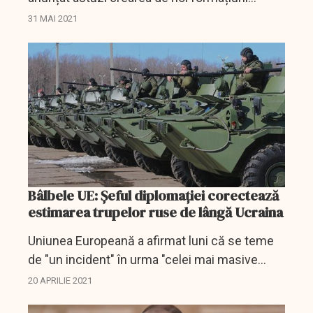
militare la frontierele NATO ca răspuns la
31 MAI 2021
„creșterea zborurilor militare și prezența
navelor de...
Bâlbele UE: Șeful diplomației corectează
estimarea trupelor ruse de lângă Ucraina
Uniunea Europeană a afirmat luni că se teme
de "un incident" în urma "celei mai masive
desfăşurări" de trupe ruseşti înregistrate
20 APRILIE 2021
vreodată la frontiera cu Ucraina.