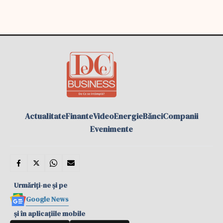
Actualitate
Finante
Video
Energie
Bănci
Companii
Evenimente
Urmăriți-ne și pe
Google News
și în aplicațiile mobile