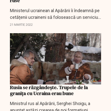
ruse
Ministerul ucrainean al Apărării îi îndeamnă pe
cetățenii ucraineni să folosească un serviciu
special, de tip „chatbot”, care generează un
21 MARTIE 2022
cod QR, prin care să semnaleze armatei...
Rusia se răzgândește. Trupele de la
granița cu Ucraina erau bune
Ministrul rus al Apărării, Serghei Shoigu, a
anunțat astăzi crearea de noi formațiuni