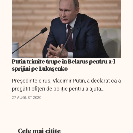
Putin trimite trupe în Belarus pentru a-l
sprijini pe Lukașenko
Președintele rus, Vladimir Putin, a declarat că a
pregătit ofițeri de poliție pentru a ajuta
Belarusul, dacă este necesar, ceea ce
27 AUGUST 2020
înseamnă că transmite un semnal puternic de
sprijin pentru...
Cele mai citite