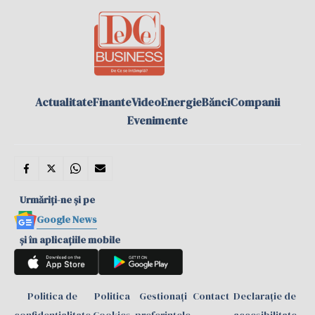
Actualitate
Finante
Video
Energie
Bănci
Companii
Evenimente
Urmăriți-ne și pe
Google News
și în aplicațiile mobile
Politica de
Politica
Gestionați
Contact
Declarație de