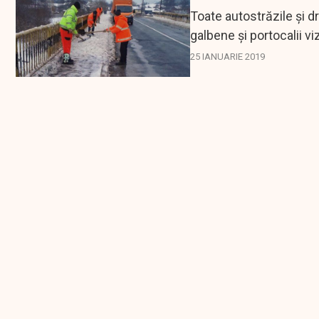
Toate autostrăzile şi d
galbene şi portocalii v
informează...
25 IANUARIE 2019