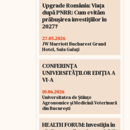
Upgrade România: Viața
după PNRR: Cum evităm
prăbușirea investițiilor în
2027?
27.05.2026
JW Marriott Bucharest Grand
Hotel, Sala Galați
CONFERINȚA
UNIVERSITĂȚILOR EDIȚIA A
VI-A
10.06.2026
Universitatea de Științe
Agronomice și Medicină Veterinară
din București
HEALTH FORUM: Investiția în