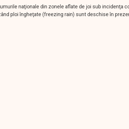
rumurile naţionale din zonele aflate de joi sub incidenţa c
izând ploi îngheţate (freezing rain) sunt deschise în preze