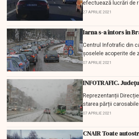
efectuează lucrări de r
27 APRILIE 2021
Iarna s-a întors în B
Centrul Infotrafic din 
șoselele acoperite de 
07 APRILIE 2021
INFOTRAFIC. Județul
Reprezentanții Direcți
starea părții carosabile
07 APRILIE 2021
CNAIR Toate autostră