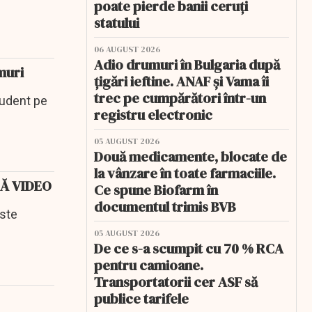
poate pierde banii ceruți
statului
06 AUGUST 2026
Adio drumuri în Bulgaria după
muri
țigări ieftine. ANAF și Vama îi
trec pe cumpărători într-un
rudent pe
registru electronic
05 AUGUST 2026
Două medicamente, blocate de
la vânzare în toate farmaciile.
RNĂ VIDEO
Ce spune Biofarm în
documentul trimis BVB
este
05 AUGUST 2026
De ce s-a scumpit cu 70 % RCA
pentru camioane.
Transportatorii cer ASF să
publice tarifele