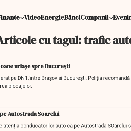
Finante
Video
Energie
Bănci
Companii
Eveni
Articole cu tagul: trafic aut
oloane uriașe spre București
rat pe DN1, între Brașov și București. Poliția recomandă
rea blocajelor.
i pe Autostrada Soarelui
ge atenția conducătorilor auto că pe Autostrada SOarelui 