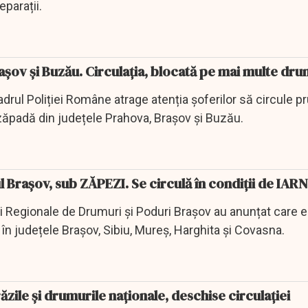
eparații.
rașov și Buzău. Circulația, blocată pe mai multe dru
cadrul Poliției Române atrage atenția șoferilor să circule p
zăpadă din județele Prahova, Brașov și Buzău.
 Brașov, sub ZĂPEZI. Se circulă în condiții de IA
ei Regionale de Drumuri și Poduri Brașov au anunțat care 
 în județele Brașov, Sibiu, Mureș, Harghita și Covasna.
zile şi drumurile naţionale, deschise circulației