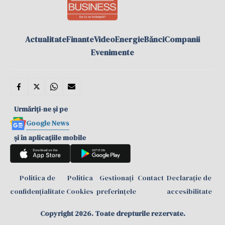
Actualitate
Finante
Video
Energie
Bănci
Companii
Evenimente
Urmăriți-ne și pe
Google News
și în aplicațiile mobile
Politica de
Politica
Gestionați
Contact
Declarație de
confidențialitate
Cookies
preferințele
accesibilitate
Copyright 2026. Toate drepturile rezervate.