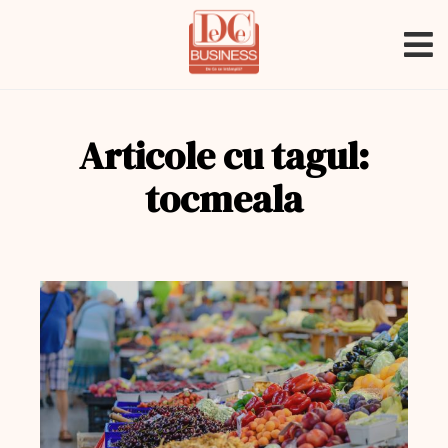
Articole cu tagul:
tocmeala