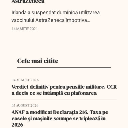
AstraZeneca
Irlanda a suspendat duminică utilizarea
vaccinului AstraZeneca împotriva
coronavirusului ca măsură de precauţie, după
14 MARTIE 2021
ce au fost raportate cazuri de cheaguri de
sânge în Norvegia, fără o...
Cele mai citite
04 AUGUST 2026
Verdict definitiv pentru pensiile militare. CCR
a decis ce se întâmplă cu plafonarea
05 AUGUST 2026
ANAF a modificat Declarația 216. Taxa pe
casele și mașinile scumpe se triplează în
2026