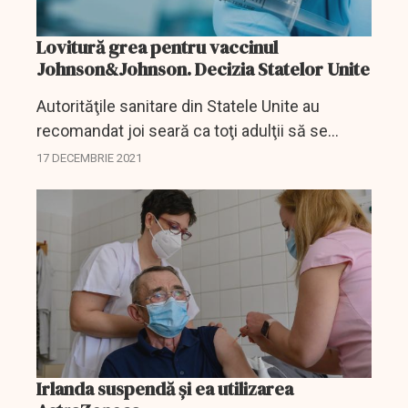
Lovitură grea pentru vaccinul
Johnson&Johnson. Decizia Statelor Unite
Autorităţile sanitare din Statele Unite au
recomandat joi seară ca toţi adulţii să se
vaccineze împotriva COVID-19 cu Pfizer şi
17 DECEMBRIE 2021
Moderna, mai degrabă decât cu Johnson &
Johnson, din cauza...
Irlanda suspendă și ea utilizarea