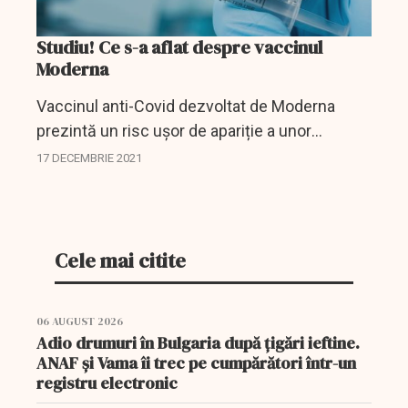
Studiu! Ce s-a aflat despre vaccinul
Moderna
Vaccinul anti-Covid dezvoltat de Moderna
prezintă un risc ușor de apariție a unor
probleme cardiace, relevă un studiu efectuat
17 DECEMBRIE 2021
pe întreaga populație a Danemarcei, dat
publicităţii vineri.
Cele mai citite
06 AUGUST 2026
Adio drumuri în Bulgaria după țigări ieftine.
ANAF și Vama îi trec pe cumpărători într-un
registru electronic