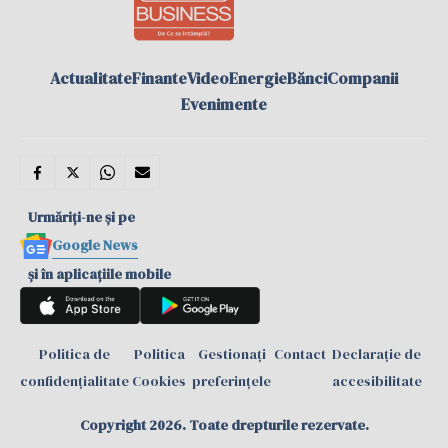
Actualitate
Finante
Video
Energie
Bănci
Companii
Evenimente
Urmăriți-ne și pe
Google News
și în aplicațiile mobile
Politica de
Politica
Gestionați
Contact
Declarație de
confidențialitate
Cookies
preferințele
accesibilitate
Copyright 2026. Toate drepturile rezervate.