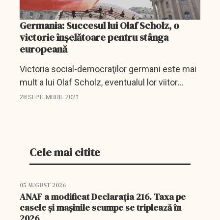
Germania: Succesul lui Olaf Scholz, o
victorie înșelătoare pentru stânga
europeană
Victoria social-democraţilor germani este mai
mult a lui Olaf Scholz, eventualul lor viitor
cancelar, decât cea a SPD, afirmă mai mulţi
28 SEPTEMBRIE 2021
experţi consultaţi de AFP, potrivit cărora...
Cele mai citite
05 AUGUST 2026
ANAF a modificat Declarația 216. Taxa pe
casele și mașinile scumpe se triplează în
2026