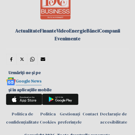
Actualitate
Finante
Video
Energie
Bănci
Companii
Evenimente
Urmăriți-ne și pe
Google News
și în aplicațiile mobile
Politica de
Politica
Gestionați
Contact
Declarație de
confidențialitate
Cookies
preferințele
accesibilitate