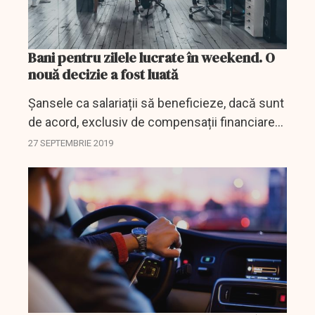
Bani pentru zilele lucrate în weekend. O
nouă decizie a fost luată
Șansele ca salariații să beneficieze, dacă sunt
de acord, exclusiv de compensații financiare
pentru zilele din weekend în care lucrează s-
27 SEPTEMBRIE 2019
au redus considerabil.