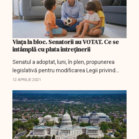
Viața la bloc. Senatorii au VOTAT. Ce se
întâmplă cu plata întreținerii
Senatul a adoptat, luni, în plen, propunerea
legislativă pentru modificarea Legii privind
funcţionarea asociaţiilor de proprietari şi
12 APRILIE 2021
administrarea condominiilor în sensul
exceptării copiilor...