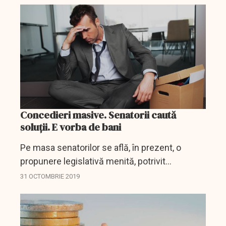
Concedieri masive. Senatorii caută
soluții. E vorba de bani
Pe masa senatorilor se află, în prezent, o
propunere legislativă menită, potrivit
inițiatorilor, să ofere un plus de protecție, în
31 OCTOMBRIE 2019
special financiară, a salariaților din companii
și...