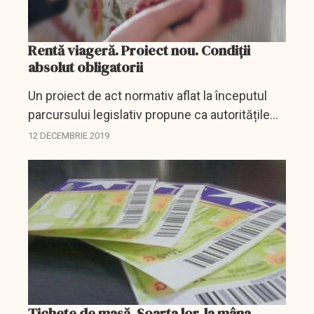
Rentă viageră. Proiect nou. Condiții
absolut obligatorii
Un proiect de act normativ aflat la începutul
parcursului legislativ propune ca autoritățile
locale să acorde o rentă viageră, ce-ar putea
12 DECEMBRIE 2019
ajunge și la câteva mii de lei, meșteșugarilor...
Tichete de masă. Soarta lor, la mâna