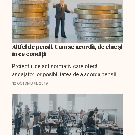
Altfel de pensii. Cum se acordă, de cine și
în ce condiții
Proiectul de act normativ care oferă
angajatorilor posibilitatea de a acorda pensii
suplimentare propriilor angajați a primit
12 OCTOMBRIE 2019
propunere de adoptare și va ajunge curând la
votul senatorilor. De...