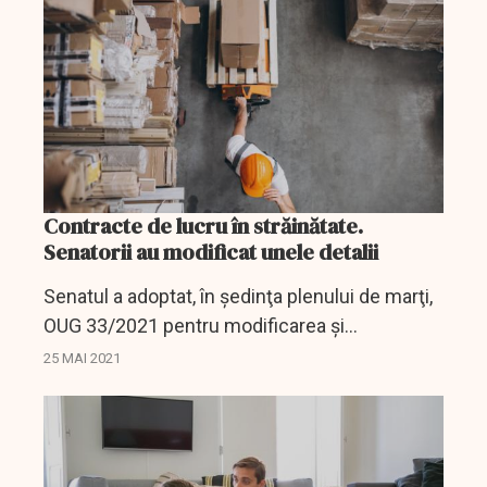
stabilirea unei...
Contracte de lucru în străinătate.
Senatorii au modificat unele detalii
Senatul a adoptat, în şedinţa plenului de marţi,
OUG 33/2021 pentru modificarea şi
completarea Legii 156/2000 privind protecţia
25 MAI 2021
cetăţenilor români care lucrează în
străinătate, amendând...