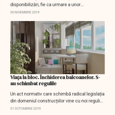
disponibilizări, fie ca urmare a unor
reorganizări, fie pe fondul temerilor unei
30 NOIEMBRIE 2019
recesiuni, în condițiile în care, la nivel
european, apar primele...
Viața la bloc. Închiderea balcoanelor. S-
au schimbat regulile
Un act normativ care schimbă radical legislația
din domeniul construcțiilor vine cu noi reguli
care se aplică începând de sâmbătă și care
31 OCTOMBRIE 2019
vizează inclusiv persoanele care doresc să...