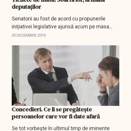
deputaților
Senatorii au fost de acord cu propunerile
inițiativei legislative ajunsă acum pe masa
deputaților și care prevede o majorare a valorii
05 DECEMBRIE 2019
unui tichet de masă până la 20 de lei, de la
15,18 lei,...
Concedieri. Ce li se pregătește
persoanelor care vor fi date afară
Se tot vorbește în ultimul timp de iminente