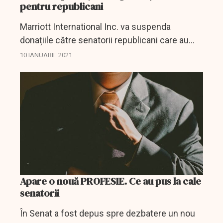
pentru republicani
Marriott International Inc. va suspenda
donațiile către senatorii republicani care au
votat împotriva certificării președintelui ales
10 IANUARIE 2021
Joe Biden, având în vedere ”evenimentele
distructive”...
Apare o nouă PROFESIE. Ce au pus la cale
senatorii
În Senat a fost depus spre dezbatere un nou