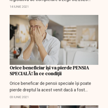
privind măsuri pentru combaterea efectelor
14 IUNIE 2021
pandemiei de COVID-19, prin care plata de
către unităţile HoReCa...
Orice beneficiar își va pierde PENSIA
SPECIALĂ! În ce condiții
Orice beneficar de pensii speciale își poate
pierde dreptul la acest venit dacă a fost
condamnat pentru fapte de corupție sau dacă
03 IUNIE 2021
face obiectul unei urmăriri penale, până la