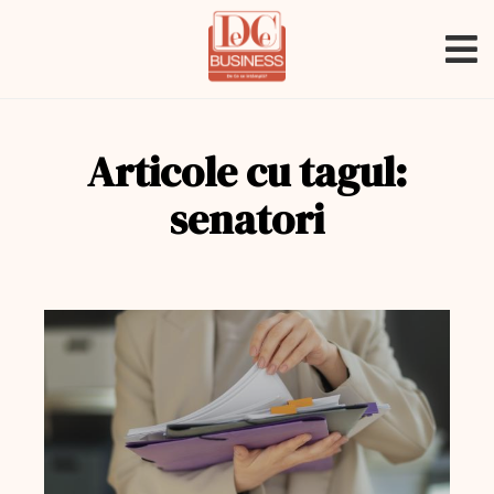
Articole cu tagul:
senatori