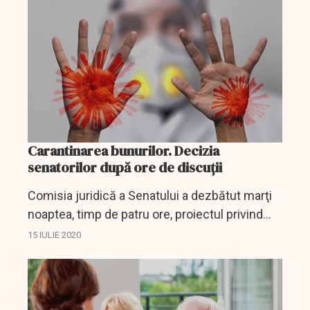
asupra raportului...
Carantinarea bunurilor. Decizia
senatorilor după ore de discuții
Comisia juridică a Senatului a dezbătut marţi
noaptea, timp de patru ore, proiectul privind
carantina şi izolarea, membrii forului
15 IULIE 2020
convenind asupra mai multor texte, iar votul
asupra raportului...