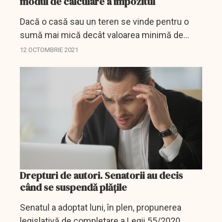
modul de calculare a impozitul
Dacă o casă sau un teren se vinde pentru o
sumă mai mică decât valoarea minimă de
piață, impozitul datorat statului se va calcula la
12 OCTOMBRIE 2021
nivelul valorii de piață, prevede un proiect
adoptat luni...
Drepturi de autori. Senatorii au decis
când se suspendă plățile
Senatul a adoptat luni, în plen, propunerea
legislativă de completare a Legii 55/2020