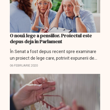
O nouă lege a pensiilor. Proiectul este
depus deja în Parlament
În Senat a fost depus recent spre examinare
un proiect de lege care, potrivit expunerii de
motive, își propune să creeze un cadru
06 FEBRUARIE 2020
legislativ unitar privind drepturile la pensie ale
notarilor...