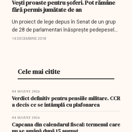
Vești proaste pentru șoferi. Pot rămâne
fără permis jumătate de an
Un proiect de lege depus în Senat de un grup
de 28 de parlamentari înăsprește pedepesele
pentru șoferii prinși băuți la volan, în condițiile
14 DECEMBRIE 2018
în care, numai anul acesta 65 de persoane și-
au...
Cele mai citite
04 AUGUST 2026
Verdict definitiv pentru pensiile militare. CCR
a decis ce se întâmplă cu plafonarea
04 AUGUST 2026
Capcana din calendarul fiscal: termenul care
nu se amână după 15 august