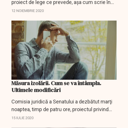
proiect de lege ce prevede, așa cum scrie în
document, organizarea profesiei de
12 NOIEMBRIE 2020
”responsabil cu protecția datelor”. Ce
înseamnă asta și care sunt...
Măsura izolării. Cum se va întâmpla.
Ultimele modificări
Comisia juridică a Senatului a dezbătut marţi
noaptea, timp de patru ore, proiectul privind
carantina şi izolarea, membrii forului
15 IULIE 2020
convenind asupra mai multor texte, iar votul