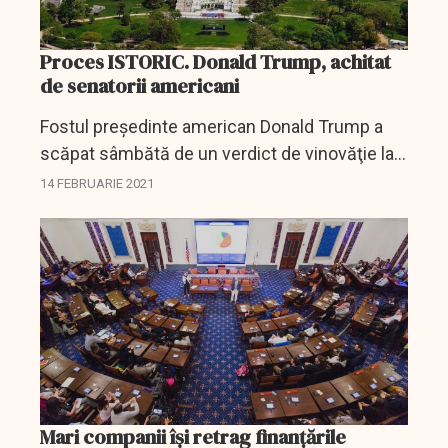
Proces ISTORIC. Donald Trump, achitat
de senatorii americani
Fostul preşedinte american Donald Trump a
scăpat sâmbătă de un verdict de vinovăţie la
finalul unui proces istoric în Senatul SUA, care
14 FEBRUARIE 2021
îl judeca pentru rolul său în violenţele de pe 6...
Mari companii își retrag finanțările