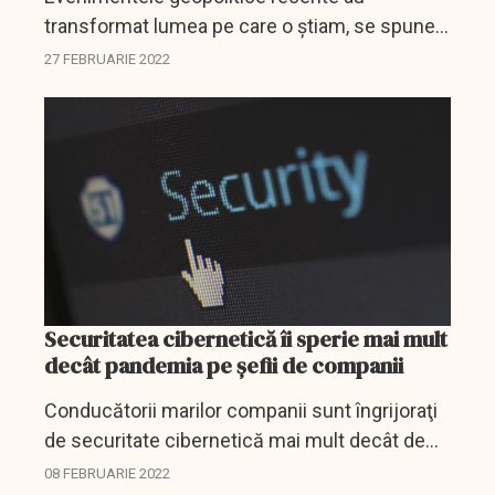
transformat lumea pe care o știam, se spune
într-un comunicat al Directoratului Național de
27 FEBRUARIE 2022
Securitate Cibernetică (DNSC).
Securitatea cibernetică îi sperie mai mult
decât pandemia pe șefii de companii
Conducătorii marilor companii sunt îngrijoraţi
de securitate cibernetică mai mult decât de
pandemia de coronavirus.
08 FEBRUARIE 2022