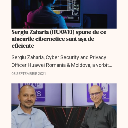
Sergiu Zaharia (HUAWEI) spune de ce
atacurile cibernetice sunt așa de
eficiente
Sergiu Zaharia, Cyber Security and Privacy
Officer Huawei Romania & Moldova, a vorbit
astăzi la DC NEWS TV despre importanța unui
08 SEPTEMBRIE 2021
sistem de securitate și care ar fi aspectele
care permit...