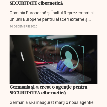
SECURITATE cibernetică
Comisia Europeană şi Înaltul Reprezentant al
Uniunii Europene pentru afaceri externe şi
politica de securitate au prezentat miercuri o
16 DECEMBRIE 2020
nouă strategie de securitate cibernetică a UE,
informează...
Germania și-a creat o agenție pentru
SECURITATEA cibernetică
Germania şi-a inaugurat marţi o nouă agenţie