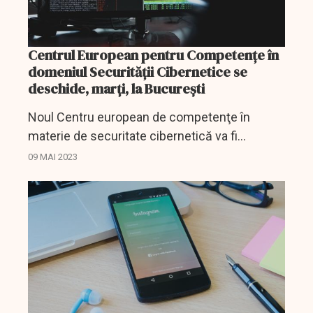
Centrul European pentru Competențe în
domeniul Securității Cibernetice se
deschide, marţi, la Bucureşti
Noul Centru european de competenţe în
materie de securitate cibernetică va fi
inaugurat, marţi, la Bucureşti, în campusul
09 MAI 2023
Universităţii Politehnice, cu participarea prim-
ministrului Nicolae...