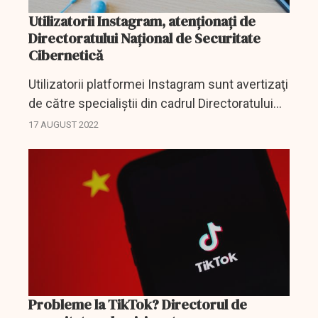
Utilizatorii Instagram, atenționați de
Directoratului Naţional de Securitate
Cibernetică
Utilizatorii platformei Instagram sunt avertizaţi
de către specialiştii din cadrul Directoratului
Naţional de Securitate Cibernetică (DNSC)
17 AUGUST 2022
asupra unei campanii rău intenţionate a
hackerilor,...
Probleme la TikTok? Directorul de