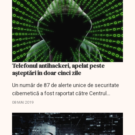
Telefonul antihackeri, apelat peste
așteptări în doar cinci zile
Un număr de 87 de alerte unice de securitate
cibernetică a fost raportat către Centrul
Naţional de Răspuns la Incidentele de
08 MAI 2019
Securitate Cibernetică - CERT-RO, la numărul
unic 1911, la cinci...