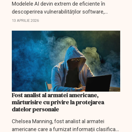
Modelele AI devin extrem de eficiente în
descoperirea vulnerabilităților software,
ridicând riscuri majore de securitate
13 APRILIE 2026
cibernetică și utilizare abuzivă.
Fost analist al armatei americane,
mărturisire cu privire la protejarea
datelor personale
Chelsea Manning, fost analist al armatei
americane care a furnizat informații clasificate