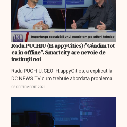
Radu PUCHIU (H.appyCities):”Gândim tot
ca în offline”. Smartcity are nevoie de
instituții noi
Radu PUCHIU, CEO H.appyCities, a explicat la
DC NEWS TV cum trebuie abordată problema
securității cibernetice la nivelul orașelor.
08 SEPTEMBRIE 2021