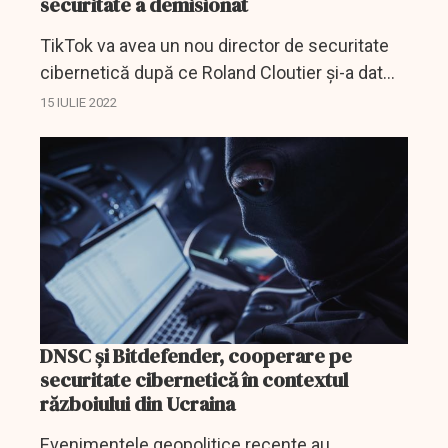
securitate a demisionat
TikTok va avea un nou director de securitate
cibernetică după ce Roland Cloutier și-a dat
demisia.
15 IULIE 2022
DNSC și Bitdefender, cooperare pe
securitate cibernetică în contextul
războiului din Ucraina
Evenimentele geopolitice recente au