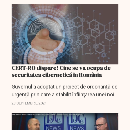
CERT-RO dispare! Cine se va ocupa de
securitatea cibernetică în România
Guvernul a adoptat un proiect de ordonanță de
urgență prin care a stabilit înfiinţarea unei noi
instituţii responsabile cu securitatea
23 SEPTEMBRIE 2021
cibernetică, ce va înlocui CERT-RO şi care va
avea...