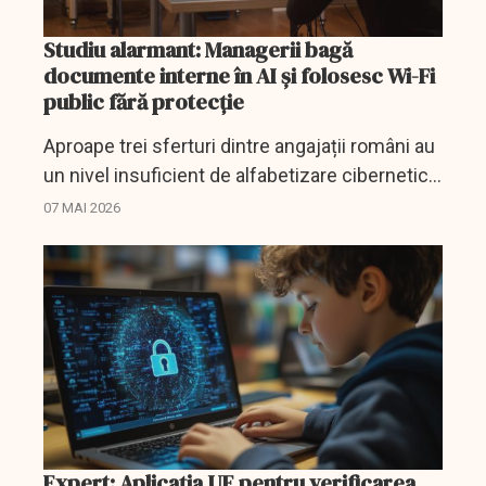
Studiu alarmant: Managerii bagă
documente interne în AI și folosesc Wi-Fi
public fără protecție
Aproape trei sferturi dintre angajații români au
un nivel insuficient de alfabetizare cibernetică,
iar managerii sunt cei care încalcă cel mai des
07 MAI 2026
regulile de securitate.
Expert: Aplicația UE pentru verificarea