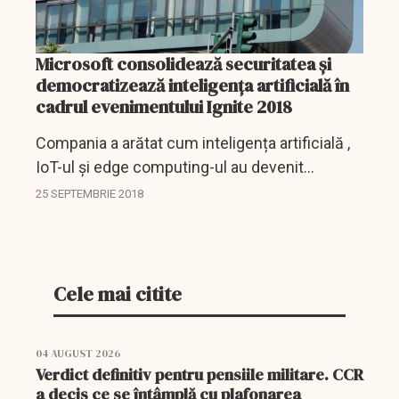
Microsoft consolidează securitatea și
democratizează inteligența artificială în
cadrul evenimentului Ignite 2018
Compania a arătat cum inteligența artificială ,
IoT-ul și edge computing-ul au devenit
centrale pentru siguranța, productivitatea și
25 SEPTEMBRIE 2018
inteligența companiilor.
Cele mai citite
04 AUGUST 2026
Verdict definitiv pentru pensiile militare. CCR
a decis ce se întâmplă cu plafonarea