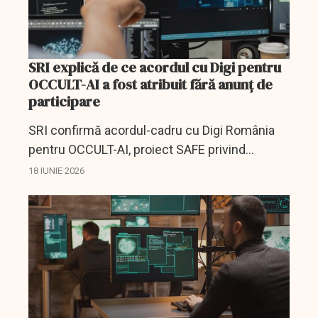
SRI explică de ce acordul cu Digi pentru
OCCULT-AI a fost atribuit fără anunț de
participare
SRI confirmă acordul-cadru cu Digi România
pentru OCCULT-AI, proiect SAFE privind
evaluarea modelelor LLM pentru securitate
18 IUNIE 2026
cibernetică.