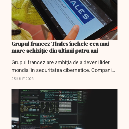
Grupul francez Thales încheie cea mai
mare achiziție din ultimii patru ani
Grupul francez are ambiția de a deveni lider
mondial în securitatea cibernetice. Compania
a făcut o ofertă de preluare a specialistului
25 IULIE 2023
american în aplicații Imperva pentru 3,6
miliarde de euro.