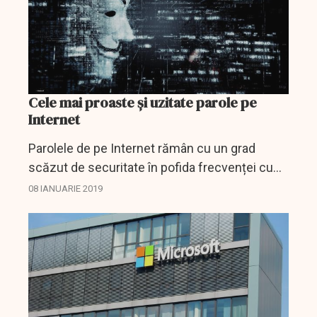
Cele mai proaste și uzitate parole pe
Internet
Parolele de pe Internet rămân cu un grad
scăzut de securitate în pofida frecvenței cu
care diferitele conturi sunt sparte de hackeri
08 IANUARIE 2019
mai mult sau mai puțin pricepuți. Combinaţiile
"123456",...