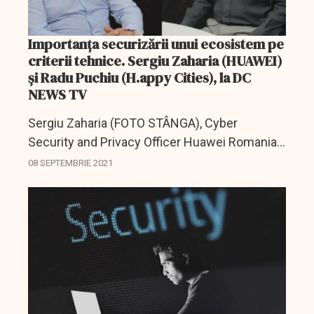
Importanţa securizării unui ecosistem pe
criterii tehnice. Sergiu Zaharia (HUAWEI)
şi Radu Puchiu (H.appy Cities), la DC
NEWS TV
Sergiu Zaharia (FOTO STÂNGA), Cyber
Security and Privacy Officer Huawei Romania
& Moldova, şi Radu PUCHIU (FOTO DREAPTA),
08 SEPTEMBRIE 2021
CEO H.appyCities, vin la DC NEWS TV.