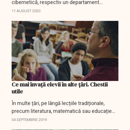
cibernetică, respectiv un departament
însărcinat cu menţinerea la zi a datelor privind
11 AUGUST 2020
securitatea informatică pentru a garanta
funcţionarea...
Ce mai învață elevii în alte țări. Chestii
utile
În multe țări, pe lângă lecțiile tradiționale,
precum literatura, matematică sau educație
fizică, elevii studiază materii care trezește
04 SEPTEMBRIE 2019
invidia generațiilor mai mari.