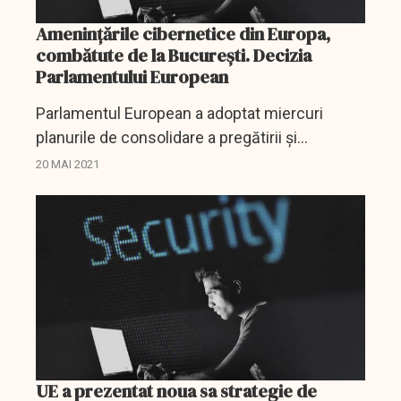
Amenințările cibernetice din Europa,
combătute de la București. Decizia
Parlamentului European
Parlamentul European a adoptat miercuri
planurile de consolidare a pregătirii şi
rezilienţei Europei împotriva atacurilor
20 MAI 2021
cibernetice, prin aprobarea înființării Centrului
European pentru...
UE a prezentat noua sa strategie de