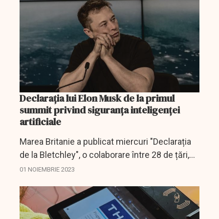
Declarația lui Elon Musk de la primul
summit privind siguranța inteligenței
artificiale
Marea Britanie a publicat miercuri "Declarația
de la Bletchley", o colaborare între 28 de țări,
Statele Unite și China, menită să stimuleze
01 NOIEMBRIE 2023
eforturile globale de cooperare în ceea ce
privește...