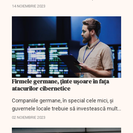
platformei WikiLeaks, a declarat marți că
14 NOIEMBRIE 2023
instrumentele tehnologice pot fi mai eficiente
în protejarea...
Firmele germane, ținte ușoare în fața
atacurilor cibernetice
Companiile germane, în special cele mici, și
guvernele locale trebuie să investească mult
mai mult în securitatea cibernetică, deoarece
02 NOIEMBRIE 2023
hackerii, din ce în ce mai organizați, le văd
drept...