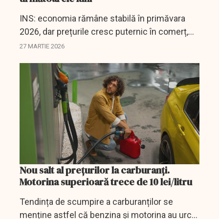
INS: economia rămâne stabilă în primăvara
2026, dar prețurile cresc puternic în comerț,
construcții și industrie.
27 MARTIE 2026
Nou salt al prețurilor la carburanți.
Motorina superioară trece de 10 lei/litru
Tendința de scumpire a carburanților se
menține astfel că benzina și motorina au urcat