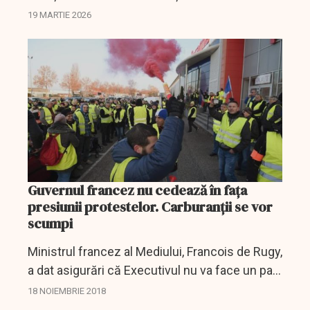
în medie cu până la 15 bani/litru față de ziua
19 MARTIE 2026
precedentă.
Guvernul francez nu cedează în fața
presiunii protestelor. Carburanții se vor
scumpi
Ministrul francez al Mediului, Francois de Rugy,
a dat asigurări că Executivul nu va face un pas
înapoi în privinţa planului legat de creşterea
18 NOIEMBRIE 2018
taxelor pentru carburanţi, în pofida...