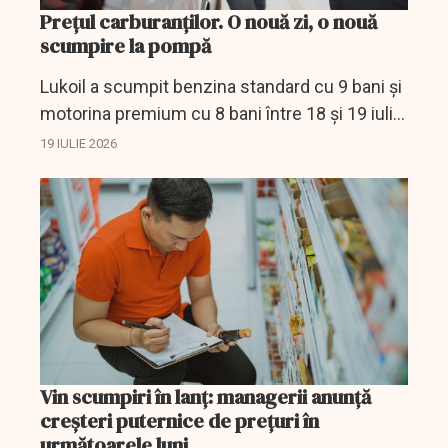
Prețul carburanților. O nouă zi, o nouă
scumpire la pompă
Lukoil a scumpit benzina standard cu 9 bani și
motorina premium cu 8 bani între 18 și 19 iulie.
Cât costă acum un plin.
19 IULIE 2026
Vin scumpiri în lanț: managerii anunță
creșteri puternice de prețuri în
următoarele luni