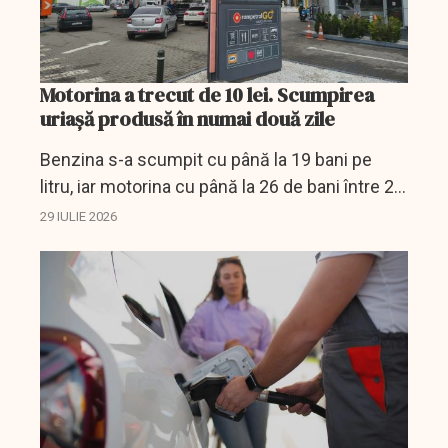
Motorina a trecut de 10 lei. Scumpirea
uriașă produsă în numai două zile
Benzina s-a scumpit cu până la 19 bani pe
litru, iar motorina cu până la 26 de bani între 27
și 29 iulie. Proiectul pentru reducerea accizei a
29 IULIE 2026
trecut de Senat.