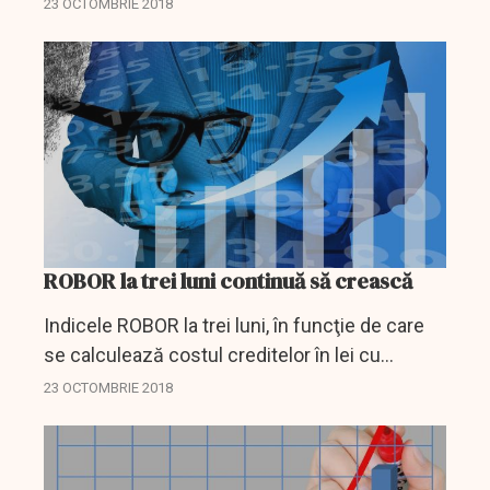
"Prima Casă" în valoare de aproximativ 800 de
23 OCTOMBRIE 2018
milioane de lei, soldul împrumuturilor
acordate...
ROBOR la trei luni continuă să crească
Indicele ROBOR la trei luni, în funcţie de care
se calculează costul creditelor în lei cu
dobânda variabilă, continuă să crească,
23 OCTOMBRIE 2018
ajungând marţi, pe piaţa interbancară, la 3,32%
pe an, de...