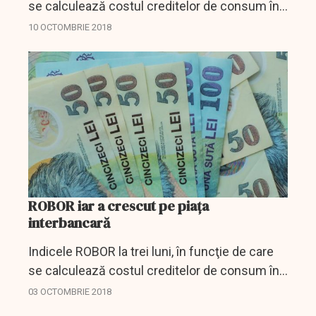
se calculează costul creditelor de consum în
lei cu dobânda variabilă, a urcat miercuri, pe
10 OCTOMBRIE 2018
piaţa interbancară, la 3,17% pe an, de la 3,13%,...
ROBOR iar a crescut pe piaţa
interbancară
Indicele ROBOR la trei luni, în funcţie de care
se calculează costul creditelor de consum în
lei cu dobânda variabilă, a crescut miercuri, pe
03 OCTOMBRIE 2018
piaţa interbancară, la 3,16% pe an, de la 3,15%