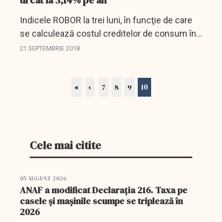
urcat la 3,14% pe an
Indicele ROBOR la trei luni, în funcţie de care
se calculează costul creditelor de consum în
lei cu dobânda variabilă, a urcat vineri, pe piaţa
21 SEPTEMBRIE 2018
interbancară, la 3,14% pe an, după ce a
stagnat...
10
«
‹
7
8
9
Cele mai citite
05 AUGUST 2026
ANAF a modificat Declarația 216. Taxa pe
casele și mașinile scumpe se triplează în
2026