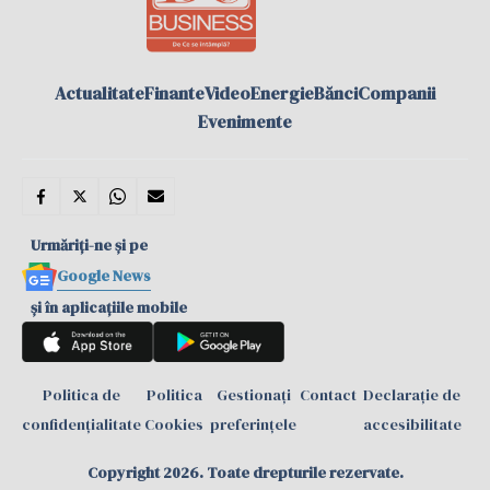
Actualitate
Finante
Video
Energie
Bănci
Companii
Evenimente
Urmăriți-ne și pe
Google News
și în aplicațiile mobile
Politica de
Politica
Gestionați
Contact
Declarație de
confidențialitate
Cookies
preferințele
accesibilitate
Copyright 2026. Toate drepturile rezervate.