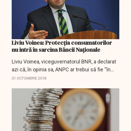
Liviu Voinea: Protecția consumatorilor
nu intră în sarcina Băncii Naționale
Liviu Voinea, viceguvernatorul BNR, a declarat
azi că, în opinia sa, ANPC ar trebui să fie “în
sarcina” unei autorităţi de supraveghere
01 OCTOMBRIE 2018
financiară, pentru că nu este rolul Bănci...