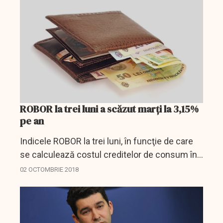
pe...
ROBOR la trei luni a scăzut marţi la 3,15%
pe an
Indicele ROBOR la trei luni, în funcţie de care
se calculează costul creditelor de consum în
lei cu dobânda variabilă, a scăzut marţi, pe
02 OCTOMBRIE 2018
piaţa interbancară, la 3,15% pe an, de la 3,17%
pe...