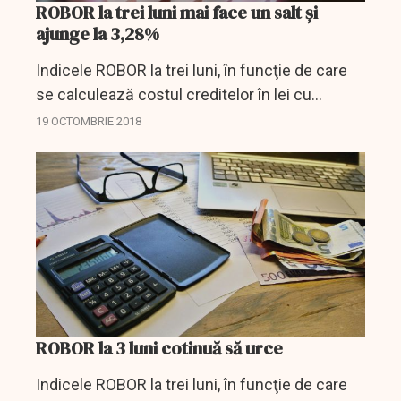
ROBOR la trei luni mai face un salt și
ajunge la 3,28%
Indicele ROBOR la trei luni, în funcţie de care
se calculează costul creditelor în lei cu
dobânda variabilă, a urcat vineri pe piaţa
19 OCTOMBRIE 2018
interbancară la 3,28% pe an, de la 3,17% cât era
joi,...
ROBOR la 3 luni cotinuă să urce
Indicele ROBOR la trei luni, în funcţie de care