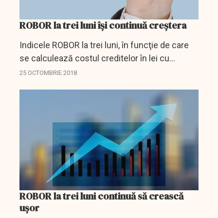
ROBOR la trei luni își continuă creștera
Indicele ROBOR la trei luni, în funcţie de care
se calculează costul creditelor în lei cu
dobânda variabilă, a urcat joi, pe piaţa
25 OCTOMBRIE 2018
interbancară, la 3,39% pe an, de la 3,35% pe an
miercuri,...
ROBOR la trei luni continuă să crească
ușor