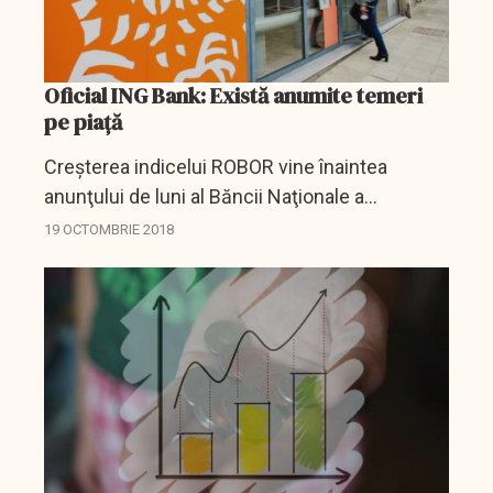
Oficial ING Bank: Există anumite temeri
pe piață
Creşterea indicelui ROBOR vine înaintea
anunţului de luni al Băncii Naţionale a
României referitor la organizarea de operaţiuni
19 OCTOMBRIE 2018
de piaţă, existând temeri că banca centrală nu
va mai...