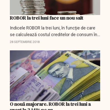
ROBOR la trei luni face un nou salt
Indicele ROBOR la trei luni, în funcţie de care
se calculează costul creditelor de consum în
lei cu dobânda variabilă, a urcat vineri, pe piaţa
28 SEPTEMBRIE 2018
interbancară, la 3,17% pe an, de la 3,15% pe
an,...
O nouă majorare. ROBOR la trei luni a