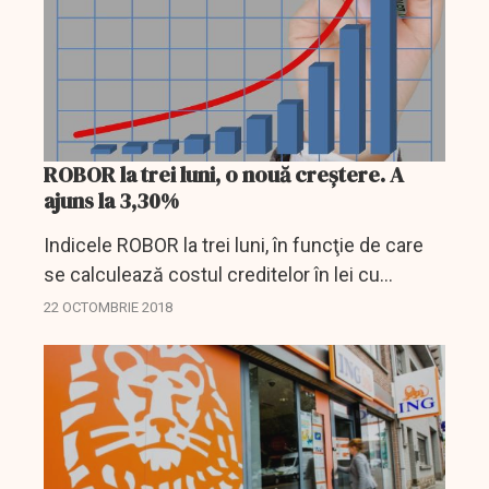
ROBOR la trei luni, o nouă creştere. A
ajuns la 3,30%
Indicele ROBOR la trei luni, în funcţie de care
se calculează costul creditelor în lei cu
dobânda variabilă, continuă să crească,
22 OCTOMBRIE 2018
ajungând luni, pe piaţa interbancară, la 3,30%
pe an, de...