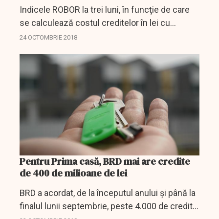
Indicele ROBOR la trei luni, în funcţie de care
se calculează costul creditelor în lei cu
dobânda variabilă, continuă să crească,
24 OCTOMBRIE 2018
ajungând miercuri pe piaţa interbancară la
3,38% pe an, de...
Pentru Prima casă, BRD mai are credite
de 400 de milioane de lei
BRD a acordat, de la începutul anului şi până la
finalul lunii septembrie, peste 4.000 de credite