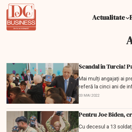
Actualitate
A
Scandal în Turcia! Pa
Mai mulți angajați ai pr
referă la cinci ani de in
03 MAI 2022
Pentru Joe Biden, c
Cu decesul a 13 soldați