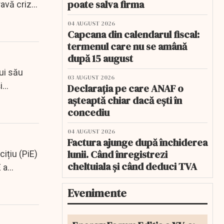
poate salva firma
ravă criză
04 AUGUST 2026
Capcana din calendarul fiscal:
termenul care nu se amână
după 15 august
ui său
03 AUGUST 2026
i
Declarația pe care ANAF o
așteaptă chiar dacă ești în
concediu
04 AUGUST 2026
Factura ajunge după închiderea
lunii. Când înregistrezi
ițiu (PiE)
cheltuiala și când deduci TVA
 a
Evenimente