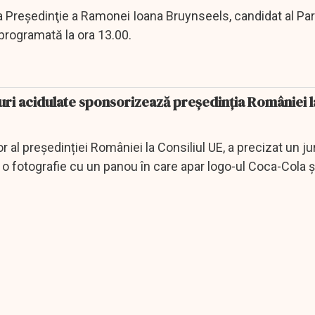
a Preşedinţie a Ramonei Ioana Bruynseels, candidat al Par
programată la ora 13.00.
ri acidulate sponsorizează președinția României l
al președinției României la Consiliul UE, a precizat un jur
o fotografie cu un panou în care apar logo-ul Coca-Cola și