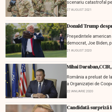
scenariu catastrofal pe
din...
27 AUGUST 2021
Donald Trump despre 
Preşedintele american D
democrat, Joe Biden, pi
susţinând că ar...
21 AUGUST 2020
România a preluat de la
a Organizației de Coop
Consiliului de...
22 IANUARIE 2020
Candidată surpriză l