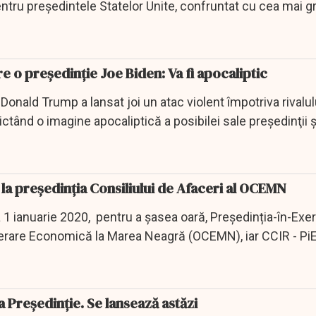
ntru președintele Statelor Unite, confruntat cu cea mai g
o președinție Joe Biden: Va fi apocaliptic
onald Trump a lansat joi un atac violent împotriva rivalul
ctând o imagine apocaliptică a posibilei sale preşedinţii ş
Mihai Daraban,CCIR, la președinția Consiliului de Afaceri al OCEMN
 1 ianuarie 2020, pentru a șasea oară, Președinția-în-Exerc
erare Economică la Marea Neagră (OCEMN), iar CCIR - PiE
a Președinție. Se lansează astăzi