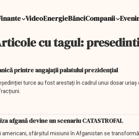
Finante
Video
Energie
Bănci
Companii
Eveni
rticole cu tagul: presedint
nică printre angajații palatului prezidențial
eședinției turce au fost arestați în cadrul unui dosar uriaș
fracțiuni.
riza afgană devine un scenariu CATASTROFAL
 americani, sfârșitul misiunii în Afganistan se transformă