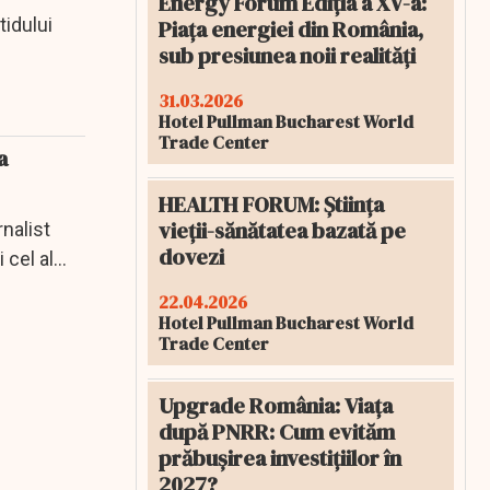
Energy Forum Ediția a XV-a:
tidului
Piața energiei din România,
sub presiunea noii realități
31.03.2026
Hotel Pullman Bucharest World
Trade Center
a
HEALTH FORUM: Știința
vieții-sănătatea bazată pe
nalist
dovezi
 cel al
22.04.2026
Hotel Pullman Bucharest World
Trade Center
Upgrade România: Viața
după PNRR: Cum evităm
prăbușirea investițiilor în
2027?