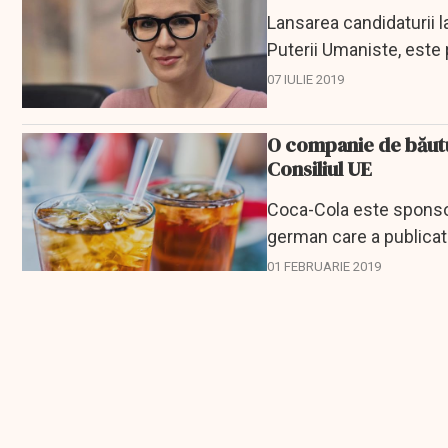
Lansarea candidaturii l
Puterii Umaniste, este 
07 IULIE 2019
O companie de băutu
Consiliul UE
Coca-Cola este sponsor 
german care a publicat 
României.
01 FEBRUARIE 2019