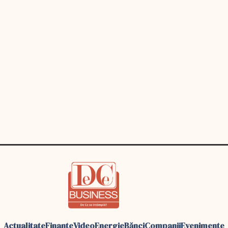
Actualitate
Finante
Video
Energie
Bănci
Companii
Evenimente