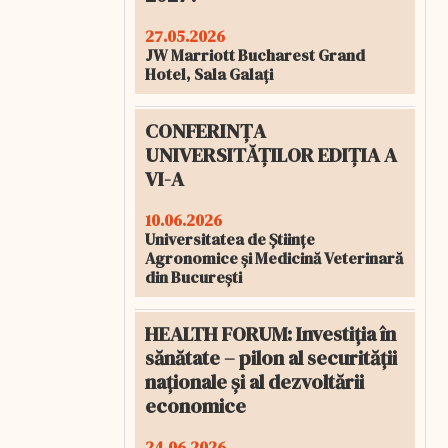
27.05.2026
JW Marriott Bucharest Grand
Hotel, Sala Galați
CONFERINȚA
UNIVERSITĂȚILOR EDIȚIA A
VI-A
10.06.2026
Universitatea de Științe
Agronomice și Medicină Veterinară
din București
HEALTH FORUM: Investiția în
sănătate – pilon al securității
naționale și al dezvoltării
economice
24.06.2026