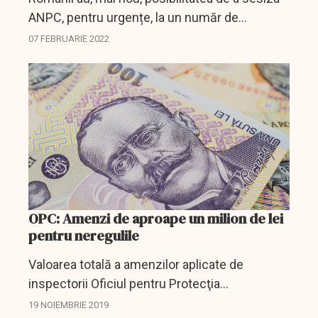
ANPC, pentru urgențe, la un număr de
WhatsApp.
07 FEBRUARIE 2022
OPC: Amenzi de aproape un milion de lei
pentru neregulile
Valoarea totală a amenzilor aplicate de
inspectorii Oficiul pentru Protecţia
Consumatorului (OPC) Sălaj, în cursul anului
19 NOIEMBRIE 2019