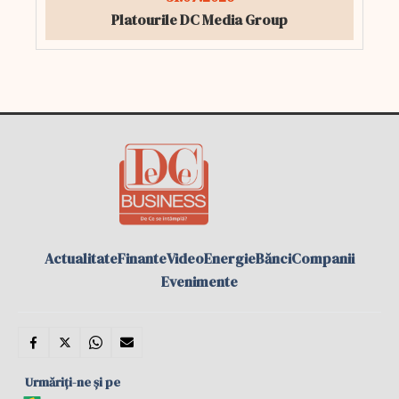
Platourile DC Media Group
Actualitate
Finante
Video
Energie
Bănci
Companii
Evenimente
Urmăriți-ne și pe