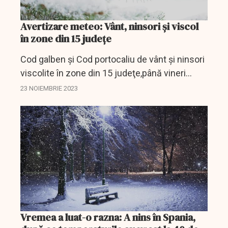
Avertizare meteo: Vânt, ninsori şi viscol
în zone din 15 judeţe
Cod galben şi Cod portocaliu de vânt şi ninsori
viscolite în zone din 15 judeţe,până vineri
seara.
23 NOIEMBRIE 2023
Vremea a luat-o razna: A nins în Spania,