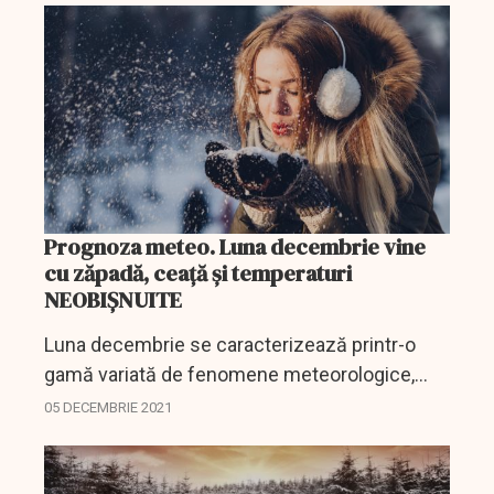
Prognoza meteo. Luna decembrie vine
cu zăpadă, ceață și temperaturi
NEOBIȘNUITE
Luna decembrie se caracterizează printr-o
gamă variată de fenomene meteorologice,
respectiv ninsoare, viscol şi ceaţă persistentă,
05 DECEMBRIE 2021
în timp ce valorile termice vor marca o
scădere, în medie,...