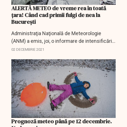
ALERTĂ METEO de vreme rea în toată
ţara! Când cad primii fulgi de nea la
Bucureşti
Administraţia Naţională de Meteorologie
(ANM) a emis, joi, o informare de intensificări
ale vântului şi precipitaţii moderate cantitativ
02 DECEMBRIE 2021
sub formă de ploaie, lapoviţă şi ninsoare,
valabilă...
Prognoză meteo până pe 12 decembrie.