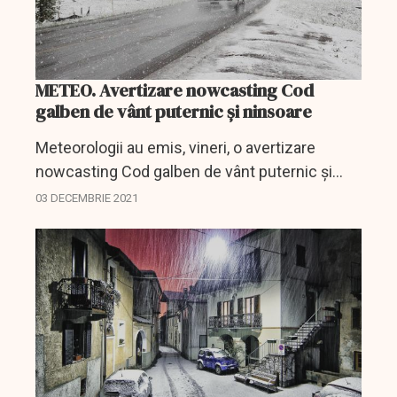
METEO. Avertizare nowcasting Cod
galben de vânt puternic şi ninsoare
Meteorologii au emis, vineri, o avertizare
nowcasting Cod galben de vânt puternic şi
ninsoare, valabilă în zone montane din
03 DECEMBRIE 2021
regiunea Moldovei, pe durata orelor următoare.
Cum va fi vremea până...