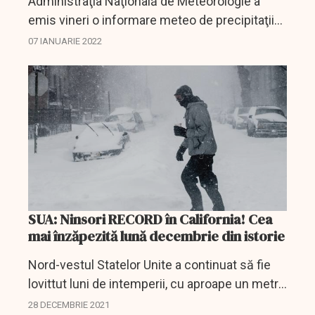
Administraţia Naţională de Meteorologie a
emis vineri o informare meteo de precipitaţii
moderate cantitativ, predominat sub formă de
07 IANUARIE 2022
ninsoare, pentru Banat, Crişana, Maramureş şi
vestul şi...
SUA: Ninsori RECORD în California! Cea
mai înzăpezită lună decembrie din istorie
Nord-vestul Statelor Unite a continuat să fie
lovittut luni de intemperii, cu aproape un metru
de zăpadă căzută în 24 de ore pe unele vârfuri
28 DECEMBRIE 2021