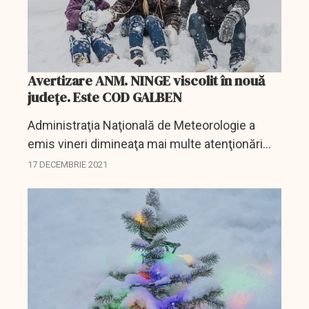
Avertizare ANM. NINGE viscolit în nouă
județe. Este COD GALBEN
Administraţia Naţională de Meteorologie a
emis vineri dimineaţa mai multe atenţionări
nowcasting Cod galben de vânt şi ninsoare
17 DECEMBRIE 2021
viscolită valabile până la ora 10:30 în zonele de
munte din...