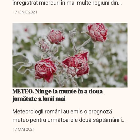
înregistrat miercuri în mai multe regiuni din
Argentina, printre care şi în oraşul Cordoba,
17 IUNIE 2021
care a fost acoperit de un strat de zăpadă
pentru prima...
METEO. Ninge la munte în a doua
jumătate a lunii mai
Meteorologii români au emis o prognoză
meteo pentru următoarele două săptămâni în
care detaliază cum va fi vremea pe fiecare
17 MAI 2021
regiune în parte. Estimarea este realizată