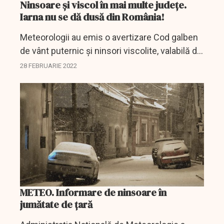
Ninsoare şi viscol în mai multe judeţe.
Iarna nu se dă dusă din România!
Meteorologii au emis o avertizare Cod galben
de vânt puternic și ninsori viscolite, valabilă de
luni până marți dimineața, în opt județe din
28 FEBRUARIE 2022
sudul țării.
METEO. Informare de ninsoare în
jumătate de țară