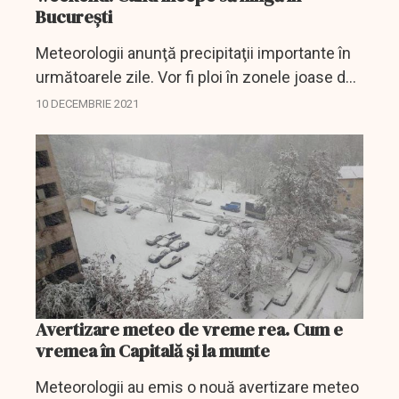
Bucureşti
Meteorologii anunţă precipitaţii importante în
următoarele zile. Vor fi ploi în zonele joase de
relief, dar şi ninsori şi viscol în zonele mai
10 DECEMBRIE 2021
înalte. Va ploua mai ales în sud, apoi...
Avertizare meteo de vreme rea. Cum e
vremea în Capitală și la munte
Meteorologii au emis o nouă avertizare meteo