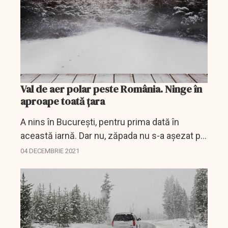
Val de aer polar peste România. Ninge în
aproape toată țara
A nins în București, pentru prima dată în
această iarnă. Dar nu, zăpada nu s-a așezat pe
străzile ude de ploaia care a durat aproape
04 DECEMBRIE 2021
toată noaptea. Din fericire nu s-a format
polei,...