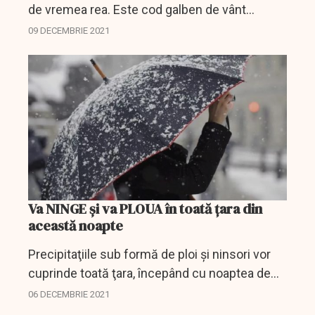
de vremea rea. Este cod galben de vânt
puternic în mai multe regiuni.
09 DECEMBRIE 2021
Va NINGE și va PLOUA în toată țara din
această noapte
Precipitaţiile sub formă de ploi şi ninsori vor
cuprinde toată ţara, începând cu noaptea de
luni spre marţi, informează Administraţia
06 DECEMBRIE 2021
Naţională de Meteorologie (ANM).