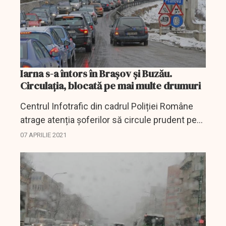
Iarna s-a întors în Brașov și Buzău.
Circulația, blocată pe mai multe drumuri
Centrul Infotrafic din cadrul Poliției Române
atrage atenția șoferilor să circule prudent pe
șoselele acoperite de zăpadă din județele
07 APRILIE 2021
Prahova, Brașov și Buzău.