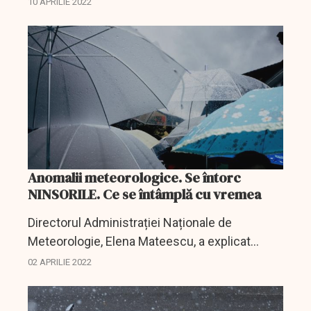
10 APRILIE 2022
Anomalii meteorologice. Se întorc
NINSORILE. Ce se întâmplă cu vremea
Directorul Administrației Naționale de
Meteorologie, Elena Mateescu, a explicat
pentru Antena3 care este cauza acetor
02 APRILIE 2022
anomalii meteorologice și la ce trebuie să ne
așteptăm în următoarelel...