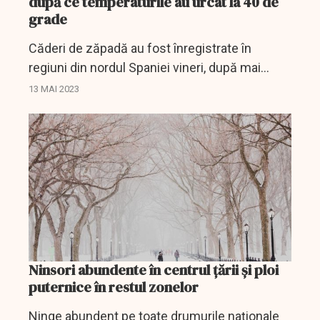
după ce temperaturile au urcat la 40 de
grade
Căderi de zăpadă au fost înregistrate în
regiuni din nordul Spaniei vineri, după mai
multe luni complet lipsite de ploi şi după
13 MAI 2023
temperaturi ridicate asociate mai degrabă cu
vara decât cu...
Ninsori abundente în centrul ţării şi ploi
puternice în restul zonelor
Ninge abundent pe toate drumurile naționale