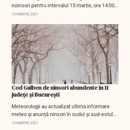
noinsori pentru intervalul 15 martie, ora 14:00 -
17 martie, ora 20:00.
15 MARTIE 2021
Cod Galben de ninsori abundente în 11
județe și București
Meteorologii au actualizat ultima informare
meteo și anunță ninsori în sudul și sud-estul
țării, vânt și vreme deosebit de rece. A fost
10 MARTIE 2021
emis și un Cod galben de ninsori abundente