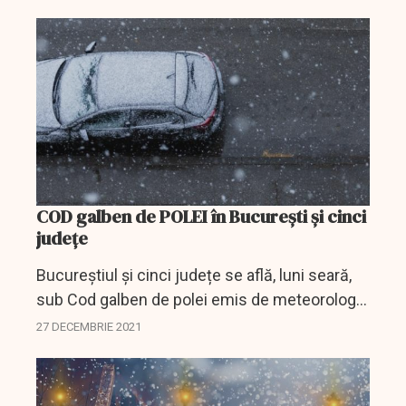
din California care înregistrează cea mai...
COD galben de POLEI în București și cinci
județe
Bucureștiul și cinci județe se află, luni seară,
sub Cod galben de polei emis de meteorologi.
În alte două județe se anunță ceață.
27 DECEMBRIE 2021