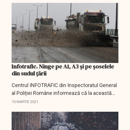
pentru...
Infotrafic. Ninge pe A1, A3 și pe șoselele
din sudul țării
Centrul INFOTRAFIC din Inspectoratul General
al Poliției Române informează că la această
oră nu sunt semnalate drumuri naționale sau
10 MARTIE 2021
autostrăzi cu circulația oprită din cauza
vreunui...