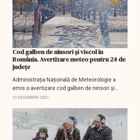
Cod galben de ninsori și viscol în
România. Avertizare meteo pentru 24 de
județe
Administrația Națională de Meteorologie a
emis o avertizare cod galben de ninsori și
viscol la munte, valabilă în perioada 24
23 DECEMBRIE 2021
decembrie, ora 02:00 – 24 decembrie, ora
14:00.