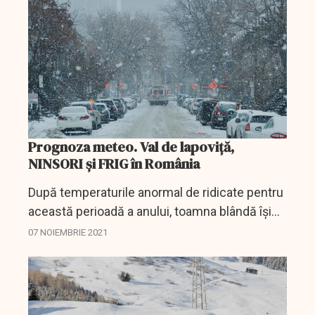
media...
Prognoza meteo. Val de lapoviţă,
NINSORI și FRIG în România
După temperaturile anormal de ridicate pentru
această perioadă a anului, toamna blândă își
scoate din garderobă haine mai groase. Pentru
07 NOIEMBRIE 2021
că mercurul din termometre coboară abrupt
chiar și...