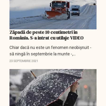
Zăpadă de peste 10 centimetri în
România. S-a intrat cu utilaje VIDEO
Chiar dacă nu este un fenomen neobișnuit -
să ningă în septembrie la munte -,
evenimentul ne ia mereu parcă mereu pe
23 SEPTEMBRIE 2021
nepregătite. Cu gândul încă la zilele
călduroase din vară, la mare, la...