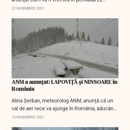
noiembrie - 5 decembrie. Potrivit
22 NOIEMBRIE 2021
meteorologilor ANM, vremea se răceşte şi îşi
fac apariţia ploile. În...
ANM a anunțat: LAPOVIȚĂ și NINSOARE în
România
Alina Șerban, meteorolog ANM, anunță că un
val de aer rece va ajunge în România, aducând
cu el temperaturi scăzute în zonele în care, în
16 NOIEMBRIE 2021
acest moment, temperaturile sunt încă peste