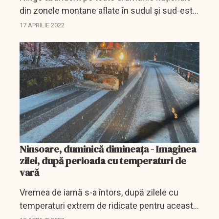
din zonele montane aflate în sudul și sud-estul
Transilvaniei, în timp ce în restul zonelor plouă
17 APRILIE 2022
torenţial.
Ninsoare, duminică dimineaţa - Imaginea
zilei, după perioada cu temperaturi de
vară
Vremea de iarnă s-a întors, după zilele cu
temperaturi extrem de ridicate pentru această
perioadă.