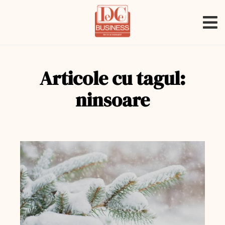
Articole cu tagul:
ninsoare