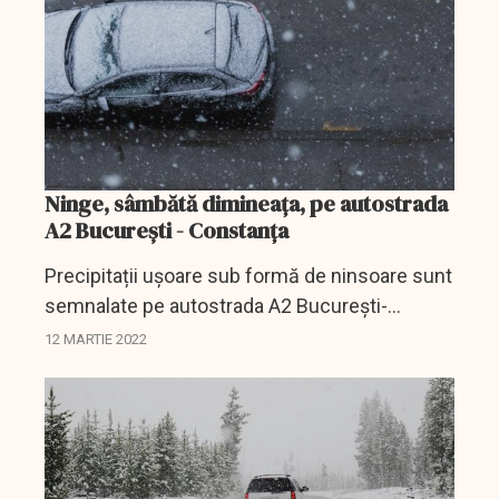
Ninge, sâmbătă dimineaţa, pe autostrada
A2 București - Constanța
Precipitații ușoare sub formă de ninsoare sunt
semnalate pe autostrada A2 București-
Constanța, informează poliţiştii.
12 MARTIE 2022