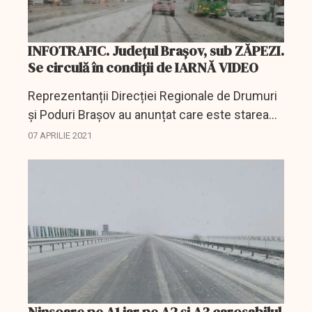
INFOTRAFIC. Județul Brașov, sub ZĂPEZI.
Se circulă în condiții de IARNĂ VIDEO
Reprezentanții Direcției Regionale de Drumuri
și Poduri Brașov au anunțat care este starea
părții carosabile în județele Brașov, Sibiu,
07 APRILIE 2021
Mureș, Harghita și Covasna.