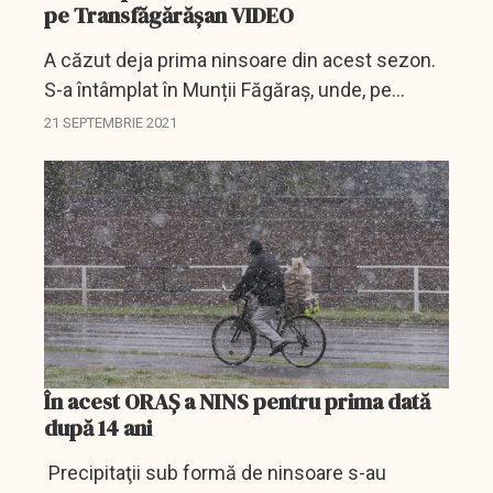
pe Transfăgărășan VIDEO
A căzut deja prima ninsoare din acest sezon.
S-a întâmplat în Munții Făgăraș, unde, pe
Transfăgărășan s-a așternut, marți, un strat
21 SEPTEMBRIE 2021
subțire de zăpadă.
În acest ORAȘ a NINS pentru prima dată
după 14 ani
Precipitaţii sub formă de ninsoare s-au