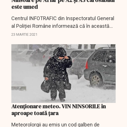
Ninsoare pe A1 iar pe A2 și A3 carosabilul
este umed
Centrul INFOTRAFIC din Inspectoratul General
al Poliției Române informează că în această
dimineață traficul rutier se desfășoară
23 MARTIE 2021
alternativ, pe un sens, pe DN 7 Râmnicu
Vâlcea-Sibiu, la...
Atenționare meteo. VIN NINSORILE în
aproape toată țara
Meteorolorgii au emis un cod galben de