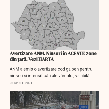
informații ale...
Avertizare ANM. Ninsori în ACESTE zone
din țară. Vezi HARTA
ANM a emis o avertizare cod galben pentru
ninsori și intensificări ale vântului, valabilă
până miercuri seara, la ora 18.00. În intervalul 7
07 APRILIE 2021
- 10 aprilie se vor produce fenomene de:
îngheț la...