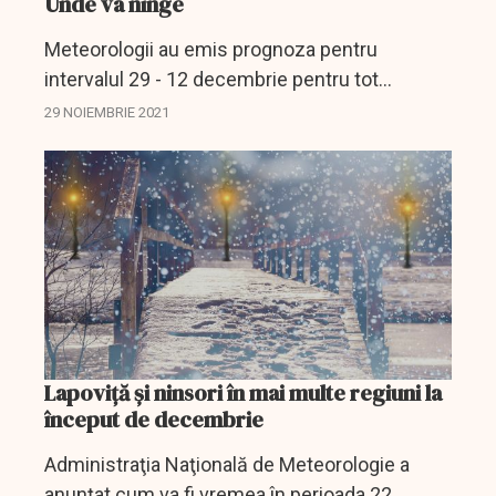
Unde va ninge
Meteorologii au emis prognoza pentru
intervalul 29 - 12 decembrie pentru tot
teritoriul țării.
29 NOIEMBRIE 2021
Lapoviţă şi ninsori în mai multe regiuni la
început de decembrie
Administraţia Naţională de Meteorologie a
anunţat cum va fi vremea în perioada 22