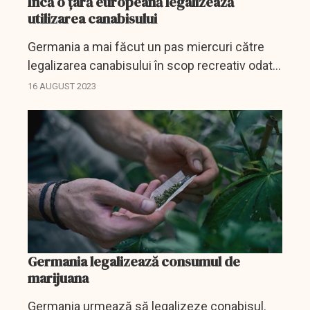
Încă o țară europeană legalizează
utilizarea canabisului
Germania a mai făcut un pas miercuri către
legalizarea canabisului în scop recreativ odată
cu adoptarea de către guvern a unui proiect de
16 AUGUST 2023
lege, care va fi însoţită de o campanie de
prevenire...
Germania legalizează consumul de
marijuana
Germania urmează să legalizeze conabisul.