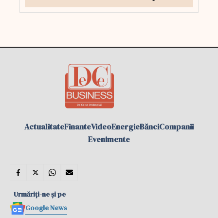
Actualitate
Finante
Video
Energie
Bănci
Companii
Evenimente
Urmăriți-ne și pe
Google News