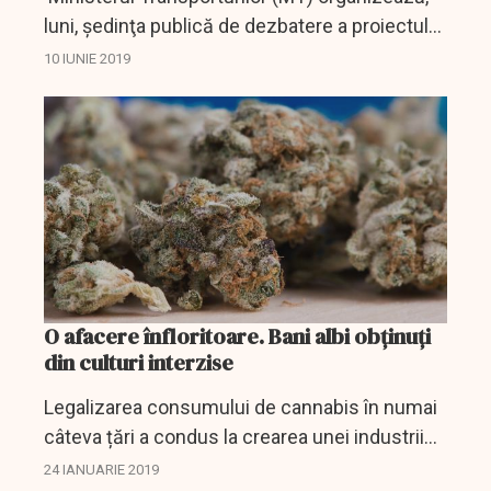
luni, şedinţa publică de dezbatere a proiectului
de Ordonanţă de Urgenţă a Guvernului privind
10 IUNIE 2019
activităţile de transport alternativ cu...
O afacere înfloritoare. Bani albi obținuți
din culturi interzise
Legalizarea consumului de cannabis în numai
câteva țări a condus la crearea unei industrii
legale în care vânzările au ajuns la niveluri
24 IANUARIE 2019