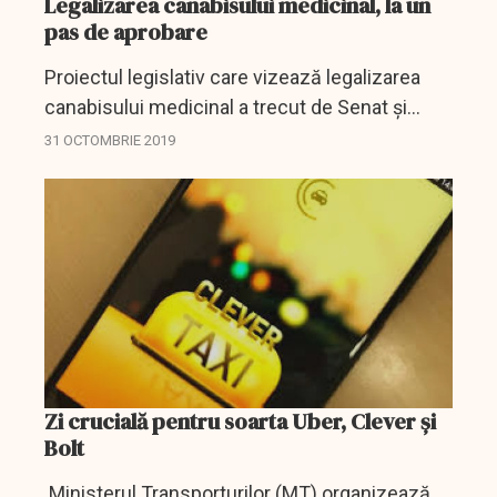
Legalizarea canabisului medicinal, la un
pas de aprobare
Proiectul legislativ care vizează legalizarea
canabisului medicinal a trecut de Senat și
urmează să ajungă în Camera Deputaților, care
31 OCTOMBRIE 2019
este for decizional.
Zi crucială pentru soarta Uber, Clever și
Bolt
Ministerul Transporturilor (MT) organizează,