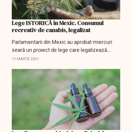
Lege ISTORICĂ în Mexic. Consumul
recreativ de canabis, legalizat
Parlamentarii din Mexic au aprobat miercuri
seară un proiect de lege care legalizează
marijuana recreativă, o piatră de hotar pentru
11 MARTIE 2021
țară, aflată în plin război al drogurilor și care
ar...