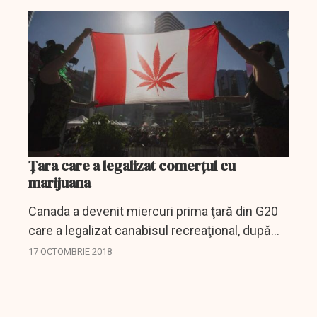
amețitoare. Potrivit unei estimări recente,
citate de...
Ţara care a legalizat comerțul cu
marijuana
Canada a devenit miercuri prima ţară din G20
care a legalizat canabisul recreaţional, după
aproape un secol de prohibiţie, o reformă
17 OCTOMBRIE 2018
istorică aşteptată atât de consumatorii
acestui drog...