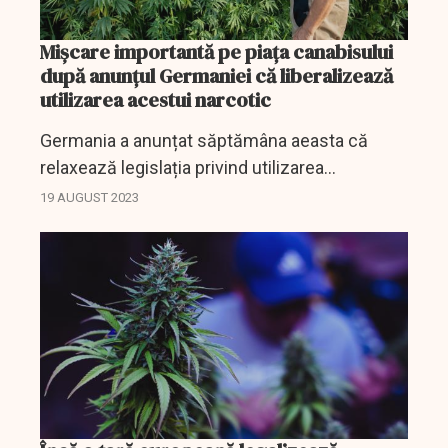
Mișcare importantă pe piața canabisului
după anunțul Germaniei că liberalizează
utilizarea acestui narcotic
Germania a anunțat săptămâna aeasta că
relaxează legislația privind utilizarea
canabisului. Astfel că această țară va avea
19 AUGUST 2023
cea mai relaxată legislație privind utilizarea
canabisului în...