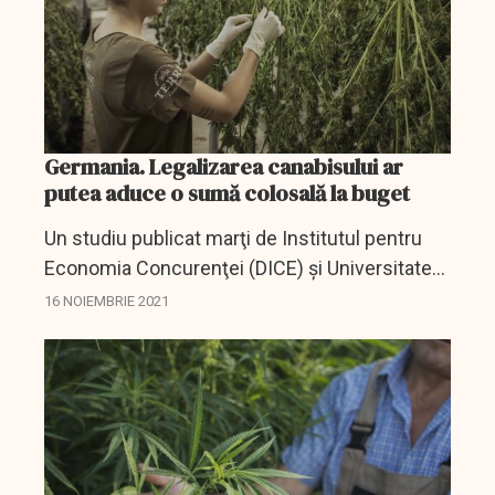
Germania. Legalizarea canabisului ar
putea aduce o sumă colosală la buget
Un studiu publicat marţi de Institutul pentru
Economia Concurenţei (DICE) şi Universitatea
Heinrich Heine din Dusseldorf arată că
16 NOIEMBRIE 2021
legalizarea canabisului ar putea aduce
Germaniei venituri...