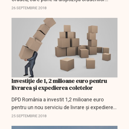
servicii integrate de ambulator, imagistică şi
26 SEPTEMBRIE 2018
analize de laborator.
Investiție de 1, 2 milioane euro pentru
livrarea şi expedierea coletelor
DPD România a investit 1,2 milioane euro
pentru un nou serviciu de livrare şi expediere a
coletelor prin automate poştale şi oficii în
25 SEPTEMBRIE 2018
Bucureşti, lansat marţi. DPD Collect constă