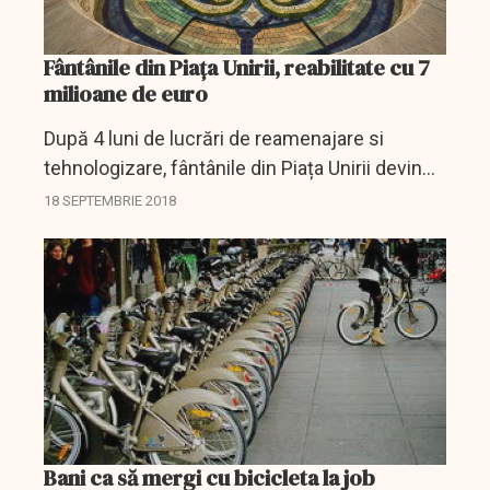
Fântânile din Piaţa Unirii, reabilitate cu 7
milioane de euro
După 4 luni de lucrări de reamenajare si
tehnologizare, fântânile din Piața Unirii devin
adevărate fântâni urbane și se redeschid
18 SEPTEMBRIE 2018
publicului pe 20 septembrie, cu un show
spectaculos
Bani ca să mergi cu bicicleta la job