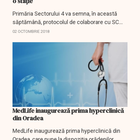
o stație
Primăria Sectorului 4 va semna, în această
săptămână, protocolul de colaborare cu SC
Metrorex SA, pentru prelungirea Magistralei 2
02 OCTOMBRIE 2018
de metrou, cu încă o stație, până la Centura din
zona de...
MedLife inaugurează prima hyperclinică
din Oradea
MedLife inaugurează prima hyperclinică din
Oradea, care pune la dispoziţia orădenilor