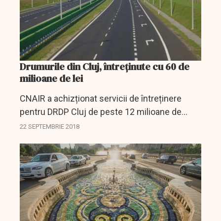
Drumurile din Cluj, întreţinute cu 60 de
milioane de lei
CNAIR a achizționat servicii de întreținere
pentru DRDP Cluj de peste 12 milioane de
euro.
22 SEPTEMBRIE 2018