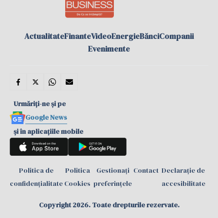
Actualitate
Finante
Video
Energie
Bănci
Companii
Evenimente
Urmăriți-ne și pe
Google News
și în aplicațiile mobile
Politica de
Politica
Gestionați
Contact
Declarație de
confidențialitate
Cookies
preferințele
accesibilitate
Copyright 2026. Toate drepturile rezervate.