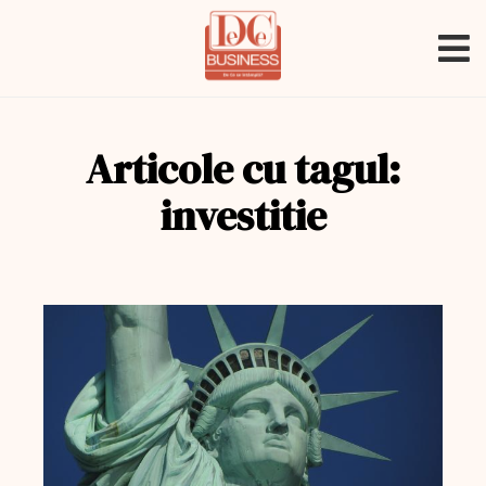
Articole cu tagul:
investitie