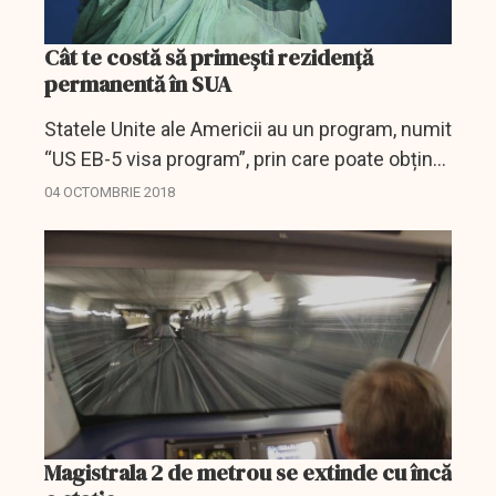
Cât te costă să primești rezidență
permanentă în SUA
Statele Unite ale Americii au un program, numit
“US EB-5 visa program”, prin care poate obține
rezidență permanentă (cunoscută și cu
04 OCTOMBRIE 2018
numele de carte verde) oricine investește în
economia...
Magistrala 2 de metrou se extinde cu încă