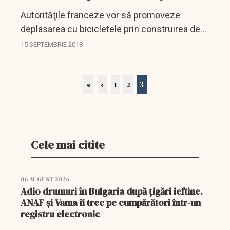
Autorităţile franceze vor să promoveze
deplasarea cu bicicletele prin construirea de
piste mai bune rezervate bicicliştilor,
15 SEPTEMBRIE 2018
acordarea de stimulente financiare celor care
aleg să meargă la lucru...
3
«
‹
1
2
Cele mai citite
06 AUGUST 2026
Adio drumuri în Bulgaria după țigări ieftine.
ANAF și Vama îi trec pe cumpărători într-un
registru electronic