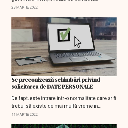
creșterile de prețuri sunt gata. Iar săptămâna
28 MARTIE 2022
aceasta ar putea fi adoptate de Guvern.
Întrebarea este dacă ele...
Se preconizează schimbări privind
solicitarea de DATE PERSONALE
De fapt, este intrare într-o normalitate care ar fi
trebui să existe de mai multă vreme în
România. Dar cum se spune, mai bine mai
11 MARTIE 2022
târziu decât niciodată.