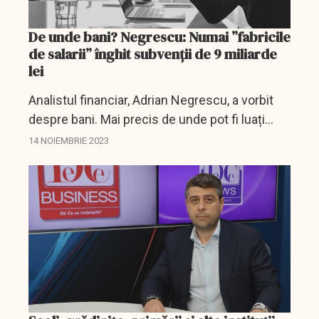
De unde bani? Negrescu: Numai ”fabricile
de salarii” înghit subvenții de 9 miliarde
lei
Analistul financiar, Adrian Negrescu, a vorbit
despre bani. Mai precis de unde pot fi luați
bani pentru majorările de pensii, de unde pot fi
14 NOIEMBRIE 2023
luați bani pentru a acoperi și alte cheltuieli...