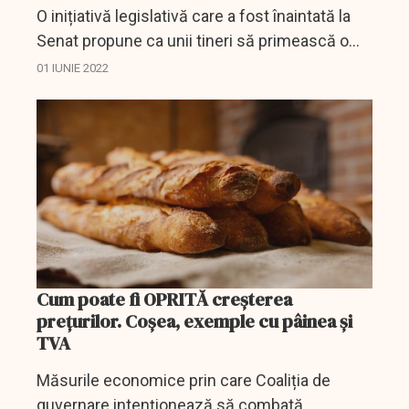
O inițiativă legislativă care a fost înaintată la
Senat propune ca unii tineri să primească o
indemnizație echivalentă cu trei salarii
01 IUNIE 2022
minime, în anumite condiții.
Cum poate fi OPRITĂ creșterea
prețurilor. Coșea, exemple cu pâinea şi
TVA
Măsurile economice prin care Coaliția de
guvernare intenționează să combată