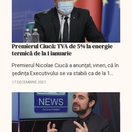
Premierul Ciucă: TVA de 5% la energie
termică de la 1 ianuarie
Premierul Nicolae Ciucă a anunţat, vineri, că în
şedinţa Executivului se va stabili ca de la 1
ianuarie 2022 să fie aplicată, pe perioada iernii,
17 DECEMBRIE 2021
TVA de 5% la energie termică pentru...