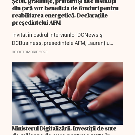
Școli, grădinițe, primării și alte instituții
din țară vor beneficia de fonduri pentru
reabilitarea energetică. Declarațiile
președintelui AFM
Invitat în cadrul interviurilor DCNews și
DCBusiness, președintele AFM, Laurențiu
Neculescu a vorbit despre oportunitățile de
30 OCTOMBRIE 2023
sprijin financiar de care instituțiile publice din
toată țară...
Ministerul Digitalizării. Investiții de sute