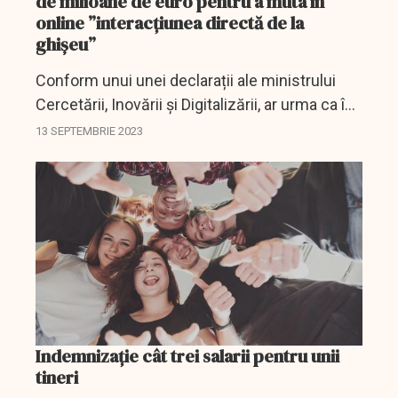
de milioane de euro pentru a muta în
online ”interacțiunea directă de la
ghișeu”
Conform unui unei declarații ale ministrului
Cercetării, Inovării și Digitalizării, ar urma ca în
curând, 30 de instituții ale statului să își mute
13 SEPTEMBRIE 2023
activitatea de la ghișeu în mediul...
Indemnizație cât trei salarii pentru unii
tineri