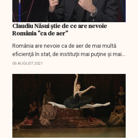
Claudiu Năsui știe de ce are nevoie
România ”ca de aer”
România are nevoie ca de aer de mai multă
eficienţă în stat, de instituţii mai puţine şi mai
suple, iar banii contribuabililor trebuie mai
06 AUGUST 2021
degrabă economisiţi şi cheltuiţi cu maximă...