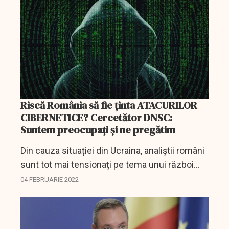
Riscă România să fie ținta ATACURILOR
CIBERNETICE? Cercetător DNSC:
Suntem preocupați și ne pregătim
Din cauza situației din Ucraina, analiștii români
sunt tot mai tensionați pe tema unui război
cibernetic. Redactorii DCBusiness au găsit
04 FEBRUARIE 2022
răspunsuri la cele mai frecvente întrebări ale...