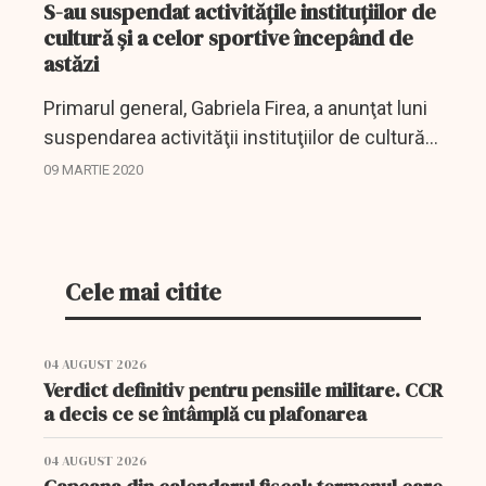
S-au suspendat activităţile instituţiilor de
cultură şi a celor sportive începând de
astăzi
Primarul general, Gabriela Firea, a anunţat luni
suspendarea activităţii instituţiilor de cultură
şi a celor sportive aflate în subordinea
09 MARTIE 2020
Primăriei Capitalei, menţionând că managerii
de...
Cele mai citite
04 AUGUST 2026
Verdict definitiv pentru pensiile militare. CCR
a decis ce se întâmplă cu plafonarea
04 AUGUST 2026