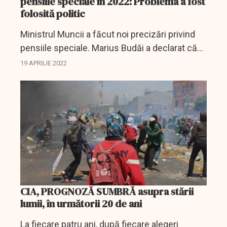
pensiile speciale în 2022: Problema a fost
folosită politic
Ministrul Muncii a făcut noi precizări privind
pensiile speciale. Marius Budăi a declarat că
până acum problema pensiilor speciale a fost
19 APRILIE 2022
abordată doar din punct de vedere politic,
pentru a...
CIA, PROGNOZĂ SUMBRĂ asupra stării
lumii, în următorii 20 de ani
La fiecare patru ani, după fiecare alegeri