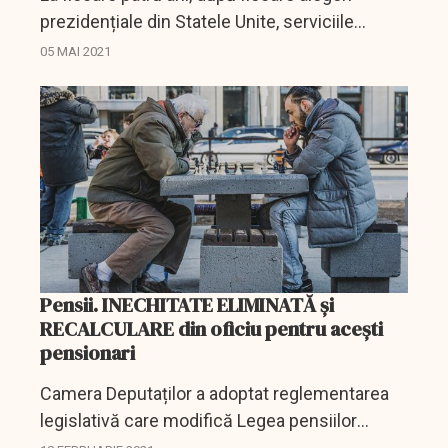
prezidențiale din Statele Unite, serviciile
secrete americane elaborează un raport
05 MAI 2021
despre starea lumii și oferă previziunile sale
pentru următoarele...
Pensii. INECHITATE ELIMINATĂ și
RECALCULARE din oficiu pentru acești
pensionari
Camera Deputaților a adoptat reglementarea
legislativă care modifică Legea pensiilor
privind pensionarea mai devreme cu 20 de ani