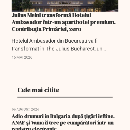
Julius Meinl transformă Hotelul
Ambasador într-un aparthotel premium.
Contribuția Primăriei, zero
Hotelul Ambasador din București va fi
transformat în The Julius Bucharest, un
proiect hotelier al familiei austriece Meinl.
16 MAI 2026
Cele mai citite
06 AUGUST 2026
Adio drumuri în Bulgaria după țigări ieftine.
ANAF și Vama îi trec pe cumpărători într-un
registru electronic