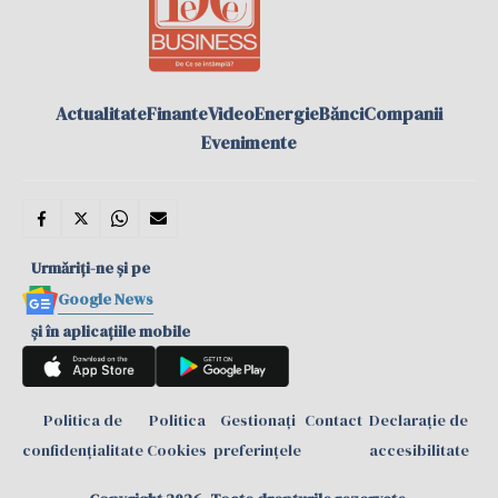
Actualitate
Finante
Video
Energie
Bănci
Companii
Evenimente
Urmăriți-ne și pe
Google News
și în aplicațiile mobile
Politica de
Politica
Gestionați
Contact
Declarație de
confidențialitate
Cookies
preferințele
accesibilitate