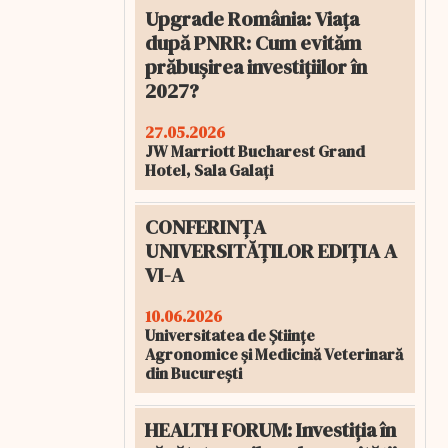
Upgrade România: Viața
după PNRR: Cum evităm
prăbușirea investițiilor în
2027?
27.05.2026
JW Marriott Bucharest Grand
Hotel, Sala Galați
CONFERINȚA
UNIVERSITĂȚILOR EDIȚIA A
VI-A
10.06.2026
Universitatea de Științe
Agronomice și Medicină Veterinară
din București
HEALTH FORUM: Investiția în