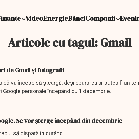
Finante
Video
Energie
Bănci
Companii
Eveni
Articole cu tagul: Gmail
i de Gmail și fotografii
a că va începe să șteargă, deși epurarea ar putea fi un t
uri Google personale începând cu 1 decembrie.
Google. Se vor șterge începând din decembrie
trebui să dispară în curând.