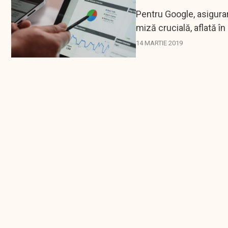
Pentru Google, asigurar
miză crucială, aflată î
Google...
14 MARTIE 2019