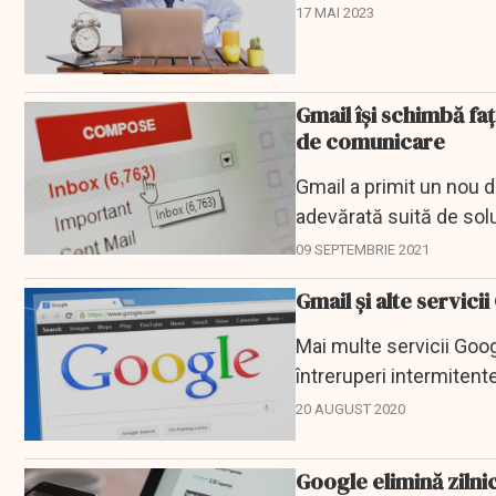
17 MAI 2023
Gmail îşi schimbă fa
de comunicare
Gmail a primit un nou d
adevărată suită de soluţ
09 SEPTEMBRIE 2021
Gmail şi alte servic
Mai multe servicii Goog
întreruperi intermitent
20 AUGUST 2020
Google elimină zilni