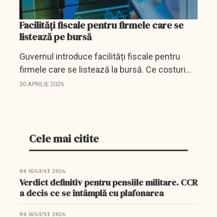
Facilități fiscale pentru firmele care se
listează pe bursă
Guvernul introduce facilități fiscale pentru
firmele care se listează la bursă. Ce costuri
pot deduce companiile și cum se schimbă
30 APRILIE 2026
calculul impozitului.
Cele mai citite
04 AUGUST 2026
Verdict definitiv pentru pensiile militare. CCR
a decis ce se întâmplă cu plafonarea
04 AUGUST 2026