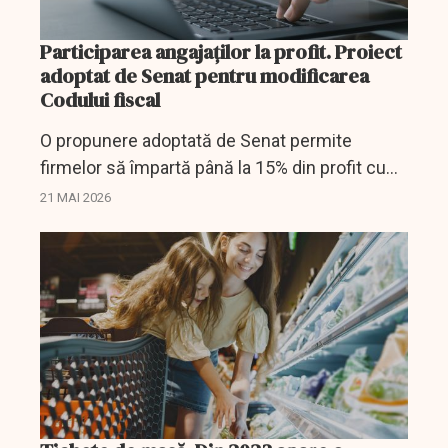
Participarea angajaților la profit. Proiect
adoptat de Senat pentru modificarea
Codului fiscal
O propunere adoptată de Senat permite
firmelor să împartă până la 15% din profit cu
angajații, cu regim fiscal special.
21 MAI 2026