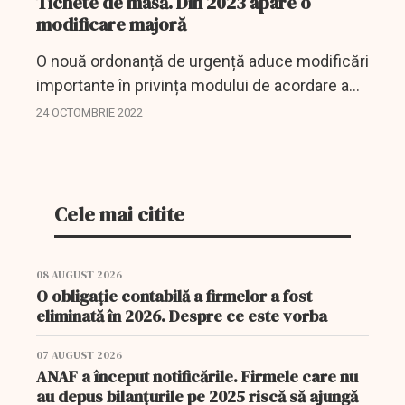
Tichete de masă. Din 2023 apare o
modificare majoră
O nouă ordonanță de urgență aduce modificări
importante în privința modului de acordare a
tichetelor de masă.
24 OCTOMBRIE 2022
Cele mai citite
08 AUGUST 2026
O obligație contabilă a firmelor a fost
eliminată în 2026. Despre ce este vorba
07 AUGUST 2026
ANAF a început notificările. Firmele care nu
au depus bilanțurile pe 2025 riscă să ajungă