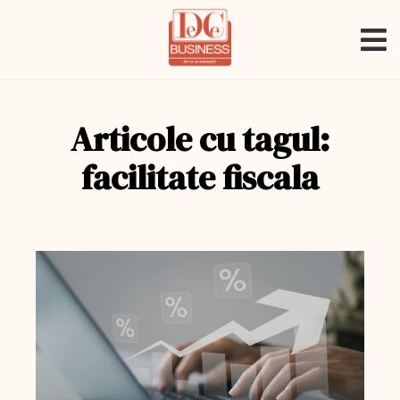
Articole cu tagul:
facilitate fiscala