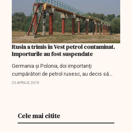
Rusia a trimis în Vest petrol contaminat.
Importurile au fost suspendate
Germania şi Polonia, doi importanţi
cumpărători de petrol rusesc, au decis să
suspende importurile de petrol rusesc via
25 APRILIE 2019
conducta Druzhba din cauza calităţii slabe a
ţiţeiului, transmite...
Cele mai citite