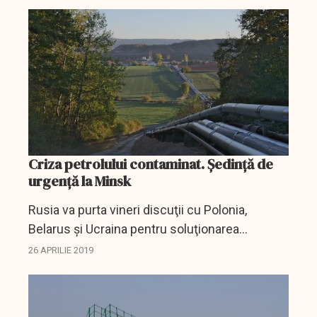
după ce săptămâna trecută au fost
suspendate...
Criza petrolului contaminat. Ședință de
urgență la Minsk
Rusia va purta vineri discuţii cu Polonia,
Belarus şi Ucraina pentru soluţionarea
problemei petrolului rusesc contaminat care
26 APRILIE 2019
este în prezent pompat prin principalele
conducte petroliere care...