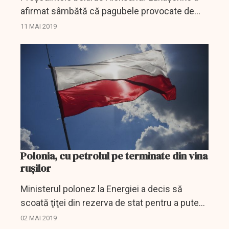
afirmat sâmbătă că pagubele provocate de
petrolul contaminat primit prin conducta
11 MAI 2019
rusească Drujba sunt enorme şi că Belarusul
aşteaptă...
Polonia, cu petrolul pe terminate din vina
rușilor
Ministerul polonez la Energiei a decis să
scoată ţiţei din rezerva de stat pentru a putea
asigura funcţionarea rafinăriilor poloneze,
02 MAI 2019