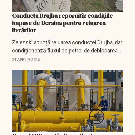
Conducta Drujba repornită: condițiile
impuse de Ucraina pentru reluarea
livrărilor
Zelenski anunță reluarea conductei Drujba, dar
condiționează fluxul de petrol de deblocarea
împrumutului UE de 90 miliarde euro. Miza
21 APRILIE 2026
pentru Europa.