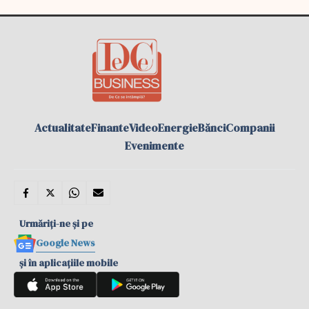
Actualitate
Finante
Video
Energie
Bănci
Companii
Evenimente
Urmăriți-ne și pe
Google News
și în aplicațiile mobile