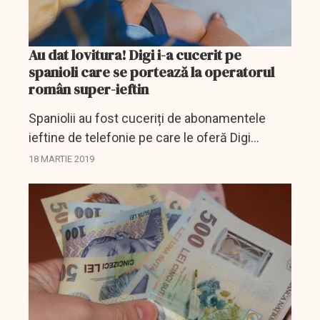
Au dat lovitura! Digi i-a cucerit pe
spanioli care se portează la operatorul
român super-ieftin
Spaniolii au fost cuceriți de abonamentele
ieftine de telefonie pe care le oferă Digi
Spania, aceștia auzind de aceste oferte de la
18 MARTIE 2019
românii din peninsulă.