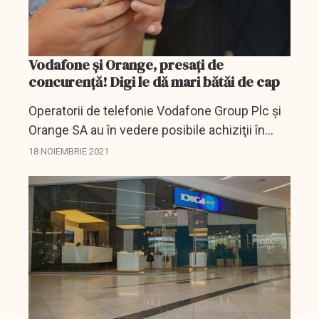
Vodafone şi Orange, presați de
concurență! Digi le dă mari bătăi de cap
Operatorii de telefonie Vodafone Group Plc şi
Orange SA au în vedere posibile achiziţii în
Spania, ca o modalitate pentru a limita
18 NOIEMBRIE 2021
competiţia pe una dintre cele mai
concurenţiale pieţe din...