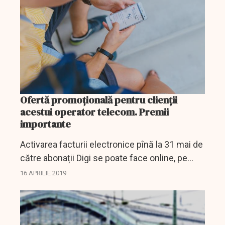
Ofertă promoțională pentru clienții
acestui operator telecom. Premii
importante
Activarea facturii electronice pînă la 31 mai de
către abonații Digi se poate face online, pe
www.digiromania.ro, în secțiunea „Contul
16 APRILIE 2019
meu”, în magazinele Digi sau telefonic la Call
Center....