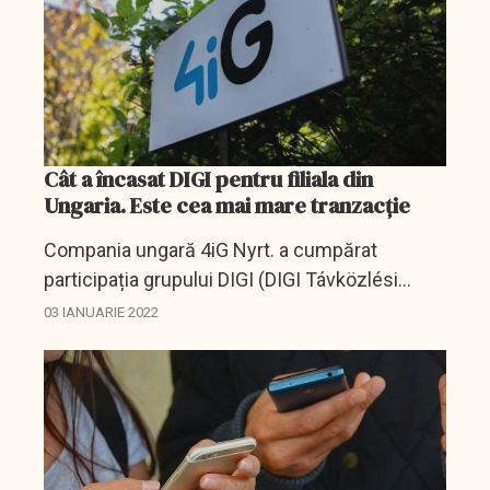
Cât a încasat DIGI pentru filiala din
Ungaria. Este cea mai mare tranzacție
Compania ungară 4iG Nyrt. a cumpărat
participația grupului DIGI (DIGI Távközlési
Szolgáltató Kft. şi cele trei filiale ale sale), care
03 IANUARIE 2022
este deţinut de consorţiul RCS & RDS din
România, se...