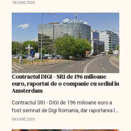
evaluarea modelelor LLM pentru securitate
18 IUNIE 2026
cibernetică.
Contractul DIGI - SRI de 196 milioane
euro, raportat de o companie cu sediul în
Amsterdam
Contractul SRI - DIGI de 196 milioane euro a
fost semnat de Digi Romania, dar raportarea la
BVB vine de la compania-mamă cu sediul în
04 IUNIE 2026
Amsterdam.