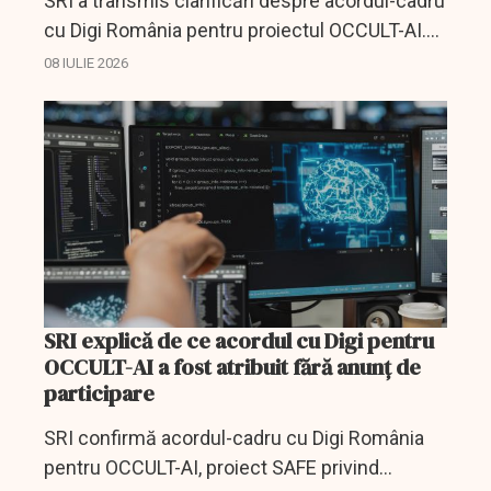
SRI a transmis clarificări despre acordul-cadru
cu Digi România pentru proiectul OCCULT-AI.
Serviciul spune că nu există încă un contract
08 IULIE 2026
subsecvent și că platforma dezvoltată va
rămâne în...
SRI explică de ce acordul cu Digi pentru
OCCULT-AI a fost atribuit fără anunț de
participare
SRI confirmă acordul-cadru cu Digi România
pentru OCCULT-AI, proiect SAFE privind