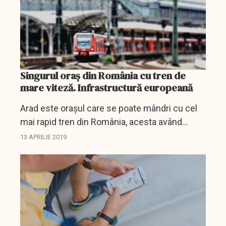
Singurul oraș din România cu tren de
mare viteză. Infrastructură europeană
Arad este orașul care se poate mândri cu cel
mai rapid tren din România, acesta având
posibilitatea să ajungă și la viteze de 160 de
13 APRILIE 2019
kilometri la oră.