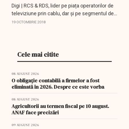
Digi | RCS & RDS, lider pe piața operatorilor de
televiziune prin cablu, dar și pe segmentul de
servicii de internet fix, participă la Angajatori
19 OCTOMBRIE 2018
de Top cu o ofertă de peste 300 de locuri de...
Cele mai citite
08 AUGUST 2026
O obligație contabilă a firmelor a fost
eliminată în 2026. Despre ce este vorba
08 AUGUST 2026
Agricultorii au termen fiscal pe 10 august.
ANAF face precizări
09 AUGUST 2026