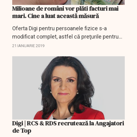
Milioane de români vor plăti facturi mai
mari. Cine a luat această măsură
Oferta Digi pentru persoanele fizice s-a
modificat complet, astfel că preţurile pentru
clienți vor crește (cu TVA inclusă), conform
21 IANUARIE 2019
informaţiilor hdsatelit.com.
Digi | RCS & RDS recrutează la Angajatori
de Top