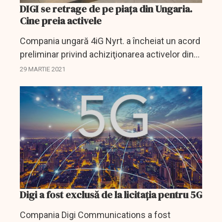
DIGI se retrage de pe piața din Ungaria.
Cine preia activele
Compania ungară 4iG Nyrt. a încheiat un acord
preliminar privind achiziţionarea activelor din
Ungaria ale grupului DIGI, deţinut de consorţiul
29 MARTIE 2021
RCS & RDS din România, se arată într-un
comunicat...
Digi a fost exclusă de la licitația pentru 5G
Compania Digi Communications a fost