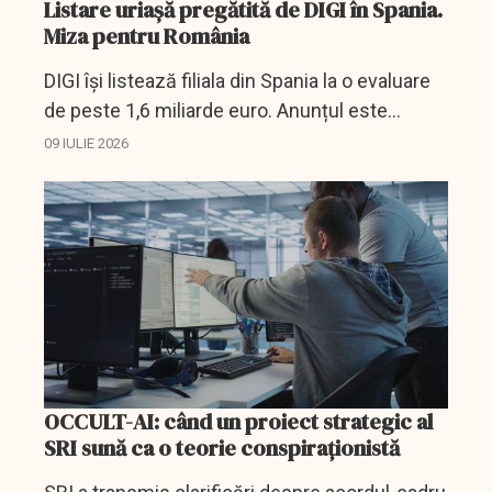
Listare uriașă pregătită de DIGI în Spania.
Miza pentru România
DIGI își listează filiala din Spania la o evaluare
de peste 1,6 miliarde euro. Anunțul este
relevant și pentru investitorii de la BVB.
09 IULIE 2026
OCCULT-AI: când un proiect strategic al
SRI sună ca o teorie conspiraționistă