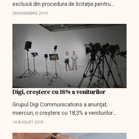
exclusă din procedura de licitaţie pentru
acordarea de frecvenţe de telefonie mobilă 5G
28 NOIEMBRIE 2019
din Ungaria, a anunţat joi Autoritatea Maghiară
pentru Media şi...
Digi, creștere cu 18% a veniturilor
Grupul Digi Communications a anunţat,
miercuri, o creştere cu 18,3% a veniturilor
consolidate în primul semestru, faţă de
14 AUGUST 2019
aceeaşi perioadă a anului trecut, până la 575,2
milioane euro, dar o...