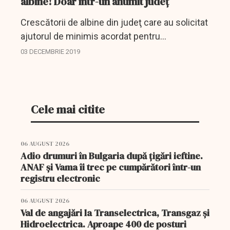
albine! Doar într-un anumit județ
Crescătorii de albine din judeţ care au solicitat
ajutorul de minimis acordat pentru
compensarea efectelor fenomenelor meteo
03 DECEMBRIE 2019
nefavorabile produse în perioada martie-mai
asupra sectorului apicol...
Cele mai citite
06 AUGUST 2026
Adio drumuri în Bulgaria după țigări ieftine.
ANAF și Vama îi trec pe cumpărători într-un
registru electronic
06 AUGUST 2026
Val de angajări la Transelectrica, Transgaz și
Hidroelectrica. Aproape 400 de posturi