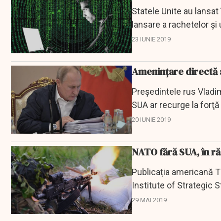
Statele Unite au lansa
lansare a rachetelor şi
a unei...
23 IUNIE 2019
Amenințare directă a 
Preşedintele rus Vladimi
SUA ar recurge la forţă
deasupra...
20 IUNIE 2019
NATO fără SUA, în ră
Publicația americană Th
Institute of Strategic S
Rusiei, dacă...
29 MAI 2019