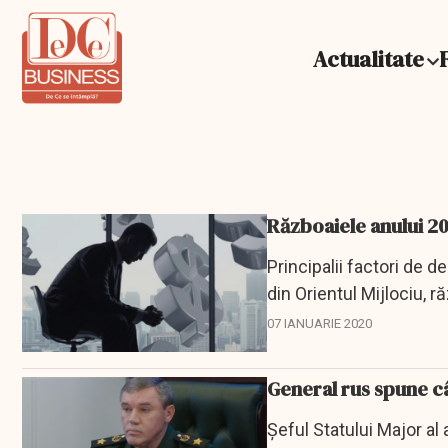
Actualitate
Războaiele anului 20
Principalii factori de d
din Orientul Mijlociu, r
schimbărilor...
07 IANUARIE 2020
General rus spune cân
Șeful Statului Major al