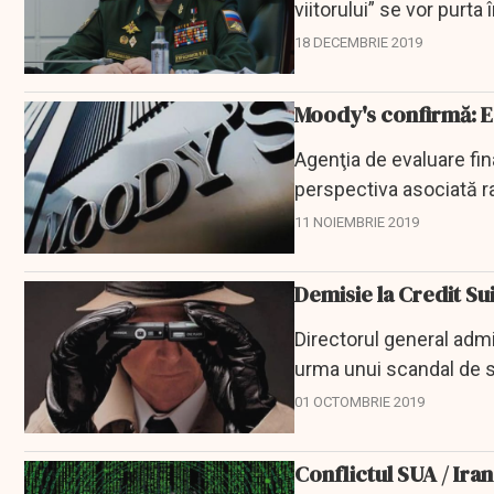
viitorului” se vor purta 
18 DECEMBRIE 2019
Moody's confirmă: Ec
Agenţia de evaluare fina
perspectiva asociată ra
politică...
11 NOIEMBRIE 2019
Demisie la Credit Su
Directorul general admin
urma unui scandal de s
Guardian.
01 OCTOMBRIE 2019
Conflictul SUA / Ira