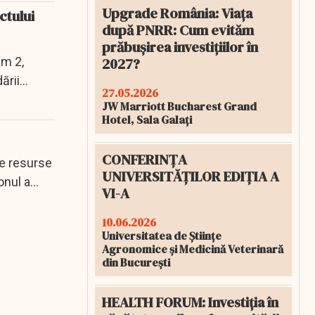
Upgrade România: Viața
ctului
după PNRR: Cum evităm
prăbușirea investițiilor în
am 2,
2027?
ării
27.05.2026
JW Marriott Bucharest Grand
Hotel, Sala Galați
CONFERINȚA
te resurse
UNIVERSITĂȚILOR EDIȚIA A
onul a
VI-A
10.06.2026
Universitatea de Științe
Agronomice și Medicină Veterinară
din București
HEALTH FORUM: Investiția în