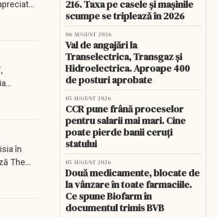
216. Taxa pe casele și mașinile
apreciat...
scumpe se triplează în 2026
06 AUGUST 2026
Val de angajări la
Transelectrica, Transgaz și
Hidroelectrica. Aproape 400
,
de posturi aprobate
ia
05 AUGUST 2026
CCR pune frână proceselor
pentru salarii mai mari. Cine
poate pierde banii ceruți
statului
isia în
ază The
05 AUGUST 2026
Două medicamente, blocate de
la vânzare în toate farmaciile.
Ce spune Biofarm în
documentul trimis BVB