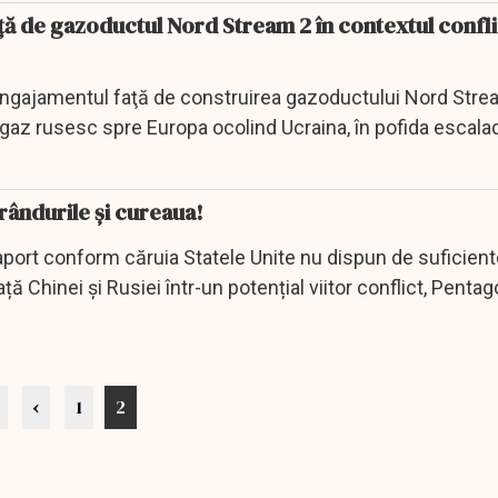
ță de gazoductul Nord Stream 2 în contextul confli
ngajamentul faţă de construirea gazoductului Nord Stre
gaz rusesc spre Europa ocolind Ucraina, în pofida escalad
rândurile și cureaua!
aport conform căruia Statele Unite nu dispun de suficien
ță Chinei și Rusiei într-un potențial viitor conflict, Pentag
‹
1
2