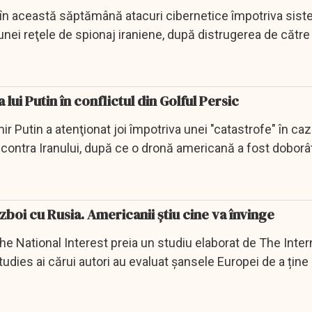
t în această săptămână atacuri cibernetice împotriva sis
 unei reţele de spionaj iraniene, după distrugerea de cătr
lui Putin în conflictul din Golful Persic
r Putin a atenţionat joi împotriva unei "catastrofe" în caz
 contra Iranului, după ce o dronă americană a fost doborâ
zboi cu Rusia. Americanii știu cine va învinge
e National Interest preia un studiu elaborat de The Inter
tudies ai cărui autori au evaluat șansele Europei de a ține