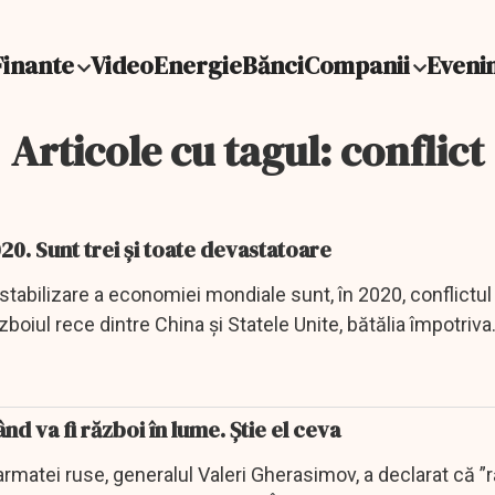
Finante
Video
Energie
Bănci
Companii
Eveni
Articole cu tagul: conflict
20. Sunt trei și toate devastatoare
estabilizare a economiei mondiale sunt, în 2020, conflictul
ăzboiul rece dintre China și Statele Unite, bătălia împotriva
d va fi război în lume. Știe el ceva
 armatei ruse, generalul Valeri Gherasimov, a declarat că ”