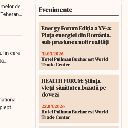
temelor de
Evenimente
e Teheran
Energy Forum Ediția a XV-a:
Piața energiei din România,
sub presiunea noii realități
ul în care
31.03.2026
Hotel Pullman Bucharest World
tă
Trade Center
HEALTH FORUM: Știința
vieții-sănătatea bazată pe
dovezi
national
22.04.2026
 piept
Hotel Pullman Bucharest World
Trade Center