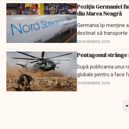
Poziția Germaniei fa
din Marea Neagră
Germania îşi menţine a
destinat să transporte 
tensiunilor în regiune,...
28 NOIEMBRIE 2018
Pentagonul strânge 
După publicarea unui r
globale pentru a face fa
început să...
20 NOIEMBRIE 2018
«