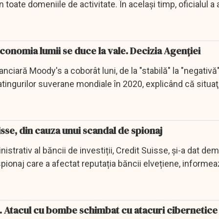
în toate domeniile de activitate. În același timp, oficialul a 
onomia lumii se duce la vale. Decizia Agenției
nciară Moody's a coborât luni, de la "stabilă" la "negativă"
tingurilor suverane mondiale în 2020, explicând că situaţ
isse, din cauza unui scandal de spionaj
istrativ al băncii de investiții, Credit Suisse, și-a dat dem
pionaj care a afectat reputația băncii elvețiene, informe
n. Atacul cu bombe schimbat cu atacuri cibernetice