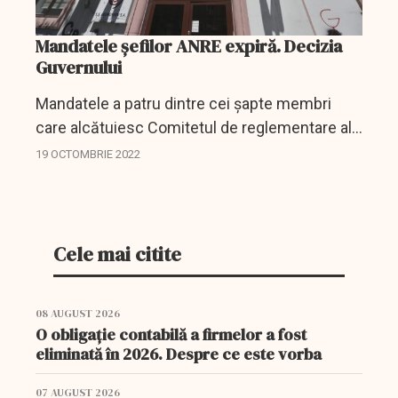
Mandatele șefilor ANRE expiră. Decizia
Guvernului
Mandatele a patru dintre cei șapte membri
care alcătuiesc Comitetul de reglementare al
ANRE, respectiv președintelui, Dumitru Chiriță,
19 OCTOMBRIE 2022
a vicepreședintelui Nagy-Bege Zoltan și a doi
membri,...
Cele mai citite
08 AUGUST 2026
O obligație contabilă a firmelor a fost
eliminată în 2026. Despre ce este vorba
07 AUGUST 2026