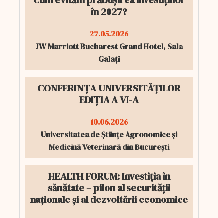
Cum evităm prăbușirea investițiilor
în 2027?
27.05.2026
JW Marriott Bucharest Grand Hotel, Sala
Galați
CONFERINȚA UNIVERSITĂȚILOR
EDIȚIA A VI-A
10.06.2026
Universitatea de Științe Agronomice și
Medicină Veterinară din București
HEALTH FORUM: Investiția în
sănătate – pilon al securității
naționale și al dezvoltării economice