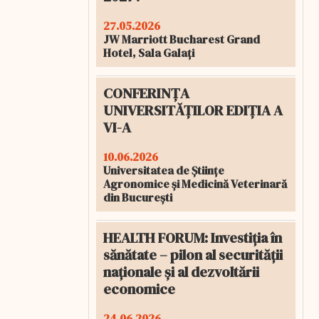
27.05.2026
JW Marriott Bucharest Grand
Hotel, Sala Galați
CONFERINȚA
UNIVERSITĂȚILOR EDIȚIA A
VI-A
10.06.2026
Universitatea de Științe
Agronomice și Medicină Veterinară
din București
HEALTH FORUM: Investiția în
sănătate – pilon al securității
naționale și al dezvoltării
economice
24.06.2026