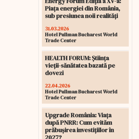
Energy Forum Ediția a XV-a:
Piața energiei din România,
sub presiunea noii realități
31.03.2026
Hotel Pullman Bucharest World
Trade Center
HEALTH FORUM: Știința
vieții-sănătatea bazată pe
dovezi
22.04.2026
Hotel Pullman Bucharest World
Trade Center
Upgrade România: Viața
după PNRR: Cum evităm
prăbușirea investițiilor în
2027?