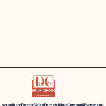
Actualitate
Finante
Video
Energie
Bănci
Companii
Evenimente