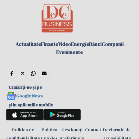
Actualitate
Finante
Video
Energie
Bănci
Companii
Evenimente
Urmăriți-ne și pe
Google News
și în aplicațiile mobile
Politica de
Politica
Gestionați
Contact
Declarație de
confidențialitate
Cookies
preferințele
accesibilitate