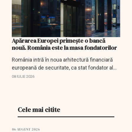
Apărarea Europei primește o bancă
nouă. România este la masa fondatorilor
România intră în noua arhitectură financiară
europeană de securitate, ca stat fondator al
Băncii pentru Apărare, Securitate și Reziliență.
08 IULIE 2026
Bucureștiul va găzdui biroul regional al...
Cele mai citite
06 AUGUST 2026