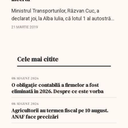
Ministrul Transporturilor, Răzvan Cuc, a
declarat joi, la Alba Iulia, că lotul 1 al autostrăzii
Sebeş-Turda va fi gata până la sfârşitul anului
21 MARTIE 2019
în curs, oficialul guvernamental menţionând...
Cele mai citite
08 AUGUST 2026
O obligație contabilă a firmelor a fost
eliminată în 2026. Despre ce este vorba
08 AUGUST 2026
Agricultorii au termen fiscal pe 10 august.
ANAF face precizări