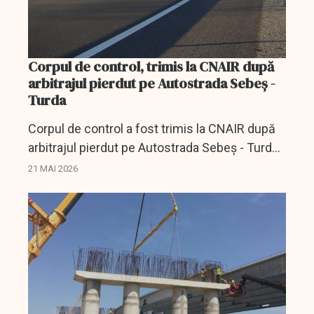
Corpul de control, trimis la CNAIR după
arbitrajul pierdut pe Autostrada Sebeș -
Turda
Corpul de control a fost trimis la CNAIR după
arbitrajul pierdut pe Autostrada Sebeș - Turda,
unde compania ar putea plăti peste 340
21 MAI 2026
milioane lei.