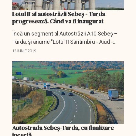
Lotul II al autostrăzii Sebeș - Turda
progresează. Când va fi inaugurat
Încă un segment al Autostrăzii A10 Sebeș –
Turda, și anume "Lotul II Sântimbru - Aiud -
Rădești (km 17 + 000 - km 41 + 250)", va fi
12 IUNIE 2019
deschis traficului până la sfârșitul acestui an,...
Autostrada Sebeș-Turda, cu finalizare
incertă