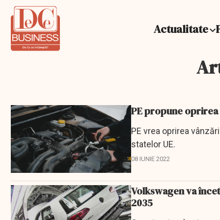
Actualitate
Ar
PE vrea oprirea vânzări
statelor UE.
08 IUNIE 2022
Volkswagen va încet
2035