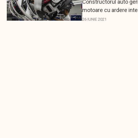
Constructorul auto ge
motoare cu ardere inter
electrice, însă...
26 IUNIE 2021