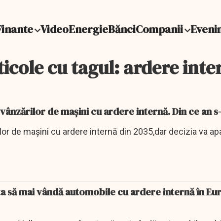
Finante
Video
Energie
Bănci
Companii
Eveni
ticole cu tagul: ardere inte
PE propune oprirea vânzărilor de maşini cu ardere internă. Din ce an
lor de maşini cu ardere internă din 2035,dar decizia va ap
a să mai vândă automobile cu ardere internă în Eu