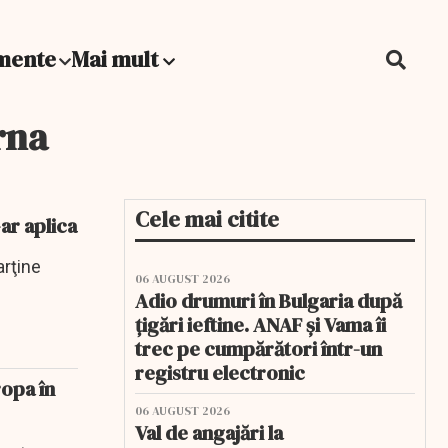
mente
Mai mult
rna
Cele mai citite
 s-ar aplica
arţine
06 AUGUST 2026
Adio drumuri în Bulgaria după
țigări ieftine. ANAF și Vama îi
trec pe cumpărători într-un
registru electronic
ropa în
06 AUGUST 2026
Val de angajări la