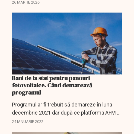
26 MARTIE 2026
Bani de la stat pentru panouri
fotovoltaice. Când demarează
programul
Programul ar fi trebuit să demareze în luna
decembrie 2021 dar după ce platforma AFM a
devenit inaccesibilă totul a fost suspendat.
24 IANUARIE 2022