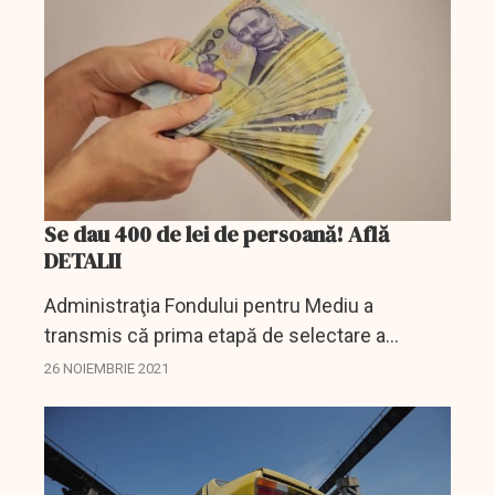
Se dau 400 de lei de persoană! Află
DETALII
Administraţia Fondului pentru Mediu a
transmis că prima etapă de selectare a
voucherelor din aplicaţia informatică dedicată
26 NOIEMBRIE 2021
Programului "Rabla pentru Electrocasnice"
începe vineri, 26...