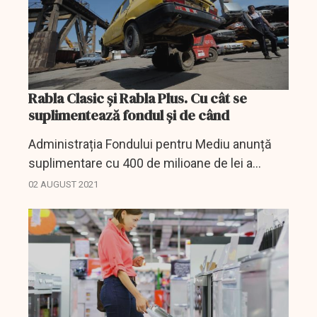
Rabla Clasic și Rabla Plus. Cu cât se
suplimentează fondul și de când
Administrația Fondului pentru Mediu anunță
suplimentare cu 400 de milioane de lei a
Programelor Rabla Clasic și Rabla Plus în luna
02 AUGUST 2021
august 2021, într-un comuncat de presă.