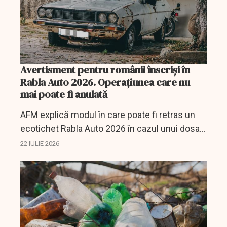
Avertisment pentru românii înscriși în
Rabla Auto 2026. Operațiunea care nu
mai poate fi anulată
AFM explică modul în care poate fi retras un
ecotichet Rabla Auto 2026 în cazul unui dosar
completat greșit. Operațiunea este
22 IULIE 2026
ireversibilă.