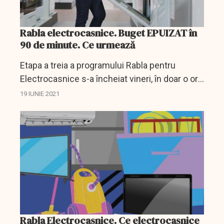
Rabla electrocasnice. Buget EPUIZAT în
90 de minute. Ce urmează
Etapa a treia a programului Rabla pentru
Electrocasnice s-a încheiat vineri, în doar o oră
și jumătate de lalansare.
19 IUNIE 2021
Rabla Electrocasnice. Ce electrocasnice