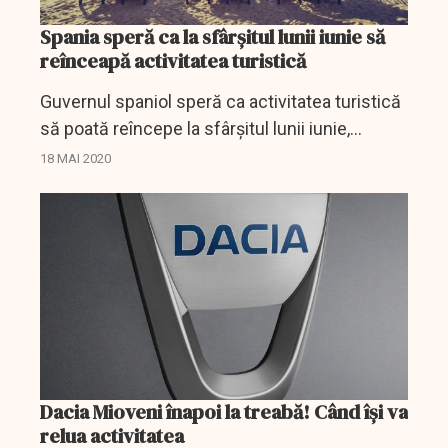
Spania speră ca la sfârșitul lunii iunie să
reînceapă activitatea turistică
Guvernul spaniol speră ca activitatea turistică
să poată reîncepe la sfârşitul lunii iunie,
potrivit ministrului transporturilor, José Luis
18 MAI 2020
Abalos, care a declarat luni că străinii vor
putea...
Dacia Mioveni înapoi la treabă! Când își va
relua activitatea