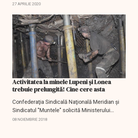
autoturisme la cele trei fabrici ale sale din
27 APRILIE 2020
Cehia, implementând totodată măsuri stricte
de protecţie a...
Activitatea la minele Lupeni şi Lonea
trebuie prelungită! Cine cere asta
Confederaţia Sindicală Naţională Meridian şi
Sindicatul "Muntele" solicită Ministerului
Energiei să facă demersurile necesare la nivel
08 NOIEMBRIE 2018
naţional şi european pentru prelungirea
activităţii...