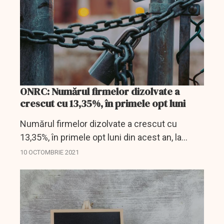
ONRC: Numărul firmelor dizolvate a
crescut cu 13,35%, în primele opt luni
Numărul firmelor dizolvate a crescut cu
13,35%, în primele opt luni din acest an, la
19.306, faţă de 17.032, în perioada ianuarie -
10 OCTOMBRIE 2021
august 2020, conform datelor centralizate de
Oficiul Naţional...