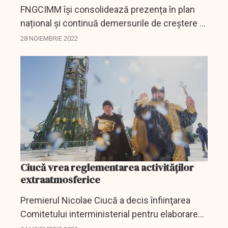
FNGCIMM își consolidează prezența în plan
național și continuă demersurile de creștere a
vizibilității internaționale prin organizarea unei
28 NOIEMBRIE 2022
serii de evenimente ale Asociației Europene
a...
Ciucă vrea reglementarea activităților
extraatmosferice
Premierul Nicolae Ciucă a decis înfiinţarea
Comitetului interministerial pentru elaborarea
cadrului normativ privind reglementarea