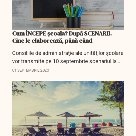
Cum ÎNCEPE școala? După SCENARII.
Cine le elaborează, până când
Consiliile de administraţie ale unităţilor şcolare
vor transmite pe 10 septembrie scenariul la
care s-au hotărât să înceapă anul şcolar, a
01 SEPTEMBRIE 2020
anunţat, marţi, ministrul Sănătăţii, Nelu...