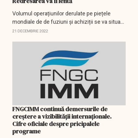
Redresarea va fi lentă
Volumul operațiunilor derulate pe piețele
mondiale de de fuziuni și achiziții se va situa
în 2022, departe de valorile record de anul
21 DECEMBRIE 2022
trecut, din cauza prăbușirii piețelor de
obligațiuni și...
FNGCIMM continuă demersurile de
creștere a vizibilității internaționale.
Cifre oficiale despre pricipalele
programe