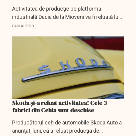
Activitatea de producţie pe platforma
industrială Dacia de la Mioveni va fi reluată luni,
4 mai, în ambele uzine, conform unui
04 MAI 2020
comunicat al Grupului Renault România.
Skoda și-a reluat activitatea! Cele 3
fabrici din Cehia sunt deschise
Producătorul ceh de automobile Skoda Auto a
anunţat, luni, că a reluat producţia de