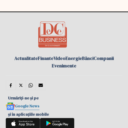
Actualitate
Finante
Video
Energie
Bănci
Companii
Evenimente
Urmăriți-ne și pe
Google News
și în aplicațiile mobile