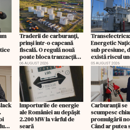
Cum
Traderii de carburanți,
Transelectrica
prinși într-o capcană
Energetic Nați
etice
fiscală. O regulă nouă
sub presiune, 
poate bloca tranzacții
există riscul un
uzuale
majore
06 AUGUST 2026
05 AUGUST 2026
Black
Importurile de energie
Carburanții se
.
ale României au depășit
scumpesc chiar
oi
2.200 MW la vârful de
promulgării noi
dută
seară
Când ar putea 