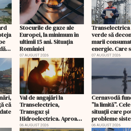
ard
Stocurile de gaze ale
Transelectrica
oteja
Europei, la minimum în
verde să deco
pe
ultimii 15 ani. Situația
marii consumat
ndă
României
energie. Care 
e
condițiile
07 AUGUST 2026
07 AUGUST 2026
nări,
Val de angajări la
Cernavodă fun
ă că
Transelectrica,
”la limită”. Cel
ndate
Transgaz și
situații care p
Hidroelectrica. Aproape
probleme sist
400 de posturi aprobate
energetic
06 AUGUST 2026
06 AUGUST 2026