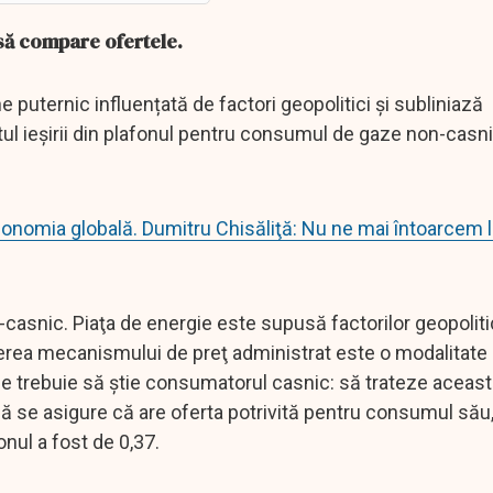
 să compare ofertele.
 puternic influențată de factori geopolitici și subliniază
tul ieșirii din plafonul pentru consumul de gaze non-casnic
economia globală. Dumitru Chisăliţă: Nu ne mai întoarcem 
casnic. Piaţa de energie este supusă factorilor geopolitic
nerea mecanismului de preţ administrat este o modalitate
e trebuie să ştie consumatorul casnic: să trateze aceas
 să se asigure că are oferta potrivită pentru consumul său,
nul a fost de 0,37.