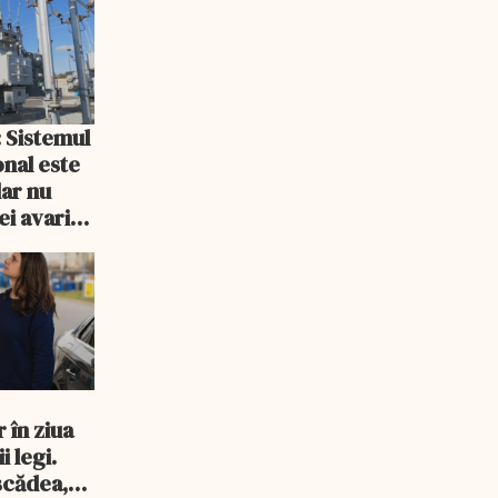
: Sistemul
onal este
dar nu
ei avarii
 în ziua
i legi.
scădea,