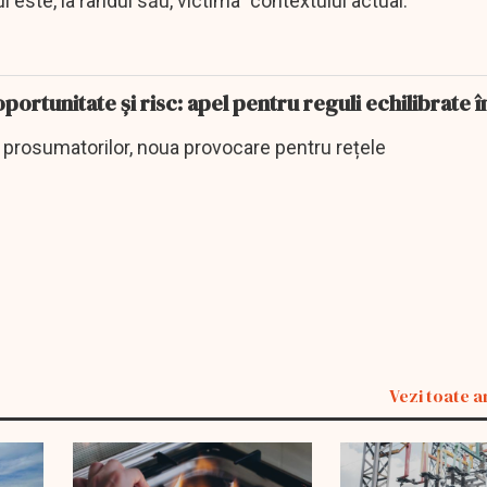
l este, la rândul său, victima" contextului actual.
portunitate și risc: apel pentru reguli echilibrate î
l prosumatorilor, noua provocare pentru rețele
Vezi toate a