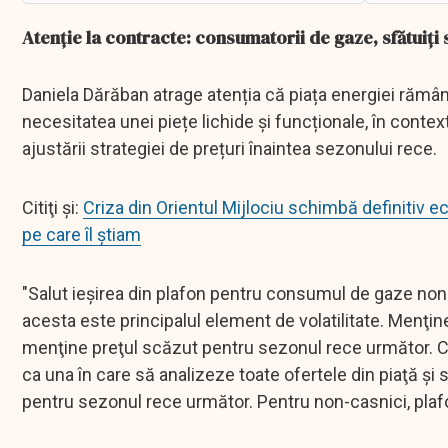
Atenție la contracte: consumatorii de gaze, sfătuiți
Daniela Dărăban atrage atenția că piața energiei rămâne
necesitatea unei piețe lichide și funcționale, în contex
ajustării strategiei de prețuri înaintea sezonului rece.
Citiţi şi:
Criza din Orientul Mijlociu schimbă definitiv 
pe care îl știam
"Salut ieşirea din plafon pentru consumul de gaze non-
acesta este principalul element de volatilitate. Menţi
menţine preţul scăzut pentru sezonul rece următor. C
ca una în care să analizeze toate ofertele din piaţă şi
pentru sezonul rece următor. Pentru non-casnici, plafo