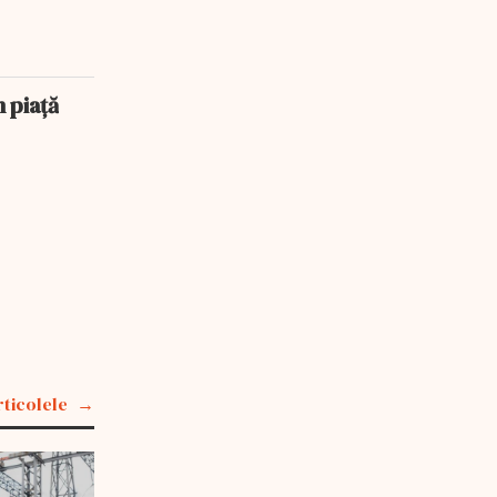
n piață
rticolele