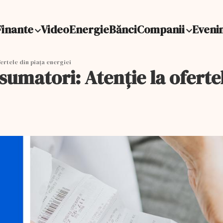
Finante
Video
Energie
Bănci
Companii
Eveni
rtele din piața energiei
matori: Atenție la ofertel