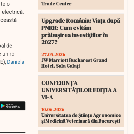
Trade Center
ste o
 electrică,
Upgrade România: Viața după
această
PNRR: Cum evităm
prăbușirea investițiilor în
2027?
pal de
 un rol
27.05.2026
JW Marriott Bucharest Grand
UE),
Daniela
Hotel, Sala Galați
CONFERINȚA
UNIVERSITĂȚILOR EDIȚIA A
VI-A
10.06.2026
Universitatea de Științe Agronomice
și Medicină Veterinară din București