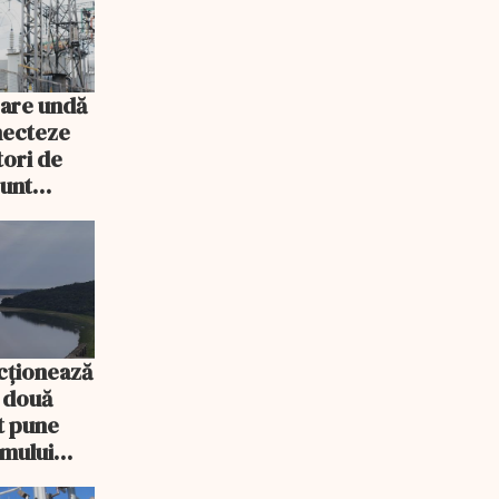
 are undă
necteze
ori de
sunt
cționează
e două
ot pune
emului