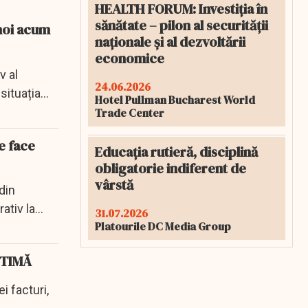
HEALTH FORUM: Investiția în
sănătate – pilon al securității
naționale și al dezvoltării
economice
v al
24.06.2026
ituația...
Hotel Pullman Bucharest World
Trade Center
e face
Educația rutieră, disciplină
obligatorie indiferent de
vârstă
din
ativ la
31.07.2026
Platourile DC Media Group
ICTIMĂ
i facturi,