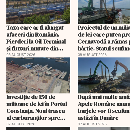
Taxa care ar fi alungat
Proiectul de un mili
afaceri din România.
de lei care putea pr
Pierderi la Oil Terminal
Cernavodă a rămas 
și fluxuri mutate din
hârtie. Statul scufu
Portul Constanța
acum barje în Dunăr
08 AUGUST 2026
08 AUGUST 2026
Investiție de 150 de
După mai multe amâ
milioane de lei în Portul
Apele Române anunț
Constanța. Noul traseu
barjele vor fi scufu
al carburanților spre
astăzi în Dunăre
Europa
07 AUGUST 2026
07 AUGUST 2026