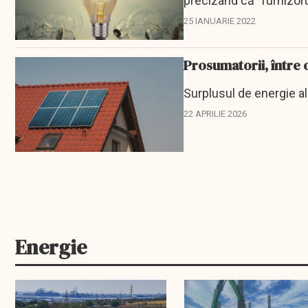
precizând că "furnizoru
25 IANUARIE 2022
Prosumatorii, între o
Surplusul de energie a
22 APRILIE 2026
Energie