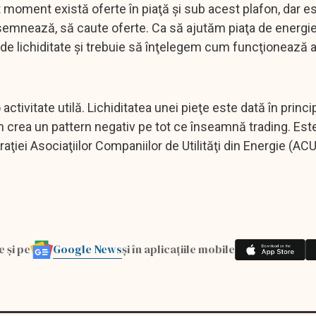
st moment există oferte în piaţă şi sub acest plafon, dar e
ce semnează, să caute oferte. Ca să ajutăm piaţa de energie
de lichiditate şi trebuie să înţelegem cum funcţionează 
ctivitate utilă. Lichiditatea unei pieţe este dată în princi
m crea un pattern negativ pe tot ce înseamnă trading. Este
ţiei Asociaţiilor Companiilor de Utilităţi din Energie (AC
Google News
e și pe
și în aplicațiile mobile