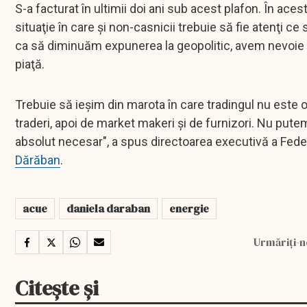
S-a facturat în ultimii doi ani sub acest plafon. În ace
situaţie în care şi non-casnicii trebuie să fie atenţi 
ca să diminuăm expunerea la geopolitic, avem nevoie 
piaţă.
Trebuie să ieşim din marota în care tradingul nu este o a
traderi, apoi de market makeri şi de furnizori. Nu pute
absolut necesar", a spus directoarea executivă a Federa
Dărăban
.
acue
daniela daraban
energie
Urmăriți-n
Citește și