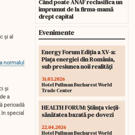
Când poate ANAF reclasifica un
împrumut de la firma-mamă
drept capital
Evenimente
 și al
Energy Forum Ediția a XV-a:
Piața energiei din România,
la normalul
sub presiunea noii realități
31.03.2026
Hotel Pullman Bucharest World
i şi
Trade Center
 de a
tă perioadă
HEALTH FORUM: Știința vieții-
 în special
sănătatea bazată pe dovezi
22.04.2026
Hotel Pullman Bucharest World