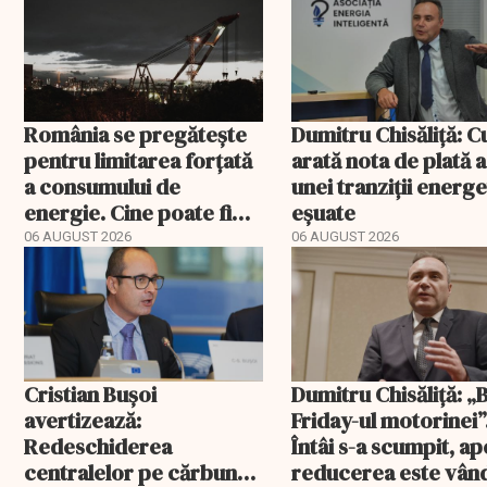
România se pregătește
Dumitru Chisăliță: 
pentru limitarea forțată
arată nota de plată a
a consumului de
unei tranziții energ
energie. Cine poate fi
eșuate
deconectat
06 AUGUST 2026
06 AUGUST 2026
Cristian Bușoi
Dumitru Chisăliță: „
avertizează:
Friday-ul motorinei”
Redeschiderea
Întâi s-a scumpit, ap
centralelor pe cărbune
reducerea este vân