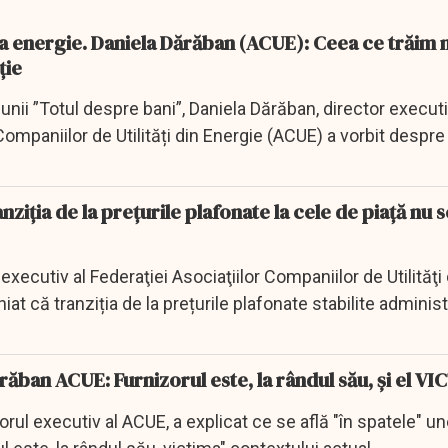
ție
iunii ”Totul despre bani”, Daniela Dărăban, director executi
Companiilor de Utilități din Energie (ACUE) a vorbit despre s
iția de la prețurile plafonate la cele de piață nu s
xecutiv al Federaţiei Asociaţiilor Companiilor de Utilităţi 
iat că tranziția de la prețurile plafonate stabilite administr
răban ACUE: Furnizorul este, la rândul său, și el V
rul executiv al ACUE, a explicat ce se află "în spatele" une