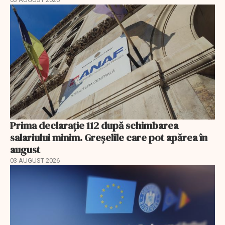
Prima declarație 112 după schimbarea
salariului minim. Greșelile care pot apărea în
august
03 AUGUST 2026