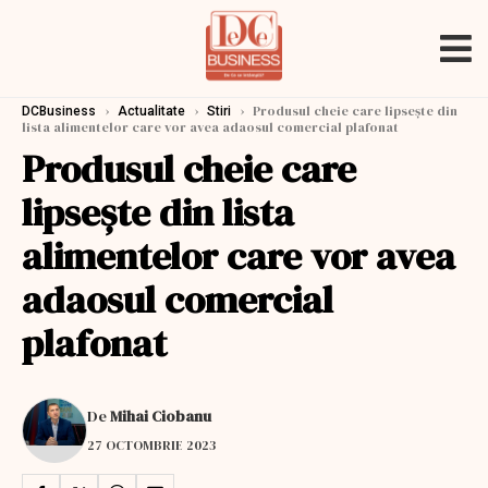
›
›
›
Produsul cheie care lipseşte din
DCBusiness
Actualitate
Stiri
lista alimentelor care vor avea adaosul comercial plafonat
Produsul cheie care
lipseşte din lista
alimentelor care vor avea
adaosul comercial
plafonat
De
Mihai Ciobanu
27 OCTOMBRIE 2023