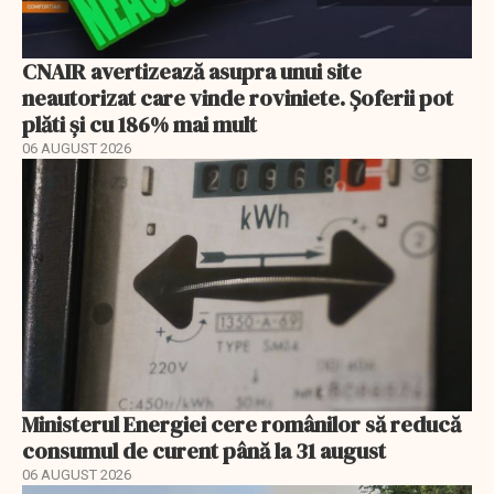
CNAIR avertizează asupra unui site
neautorizat care vinde roviniete. Șoferii pot
plăti și cu 186% mai mult
06 AUGUST 2026
Ministerul Energiei cere românilor să reducă
consumul de curent până la 31 august
06 AUGUST 2026