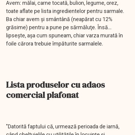
Avem: mălai, carne tocată, bulion, legume, orez,
toate aflate pe lista ingredientelor pentru sarmale.
Ba chiar avem şi smântână (neapărat cu 12%
grăsime) pentru a pune pe sărmăluţe. Însă...
lipseşte, aşa cum spuneam, chiar varza murată în
foile cărora trebuie împăturite sarmalele.
Lista produselor cu adaos
comercial plafonat
"Datorită faptului că, urmează perioada de iarnă,
când cheltuielile cu utilitățile în locuințe și