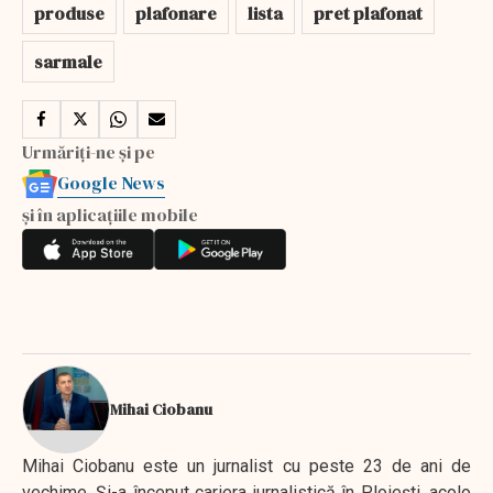
produse
plafonare
lista
pret plafonat
sarmale
Urmăriți-ne și pe
Google News
și în aplicațiile mobile
Mihai Ciobanu
Mihai Ciobanu este un jurnalist cu peste 23 de ani de
vechime. Şi-a început cariera jurnalistică în Ploieşti, acolo