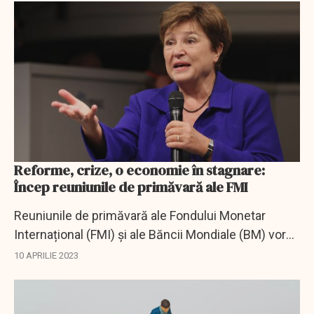
Reforme, crize, o economie în stagnare:
Încep reuniunile de primăvară ale FMI
Reuniunile de primăvară ale Fondului Monetar
Internațional (FMI) și ale Băncii Mondiale (BM) vor
începe joi, după publicarea, marți, a previziunilor de
10 APRILIE 2023
creștere globală, într-un climat...