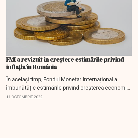
FMI a revizuit în creștere estimările privind
inflația în România
În același timp, Fondul Monetar Internațional a
îmbunătăție estimările privind creșterea economiei
românești în 2022, dar le-a revizuit în scădere pe
11 OCTOMBRIE 2022
cele pentru 2023.